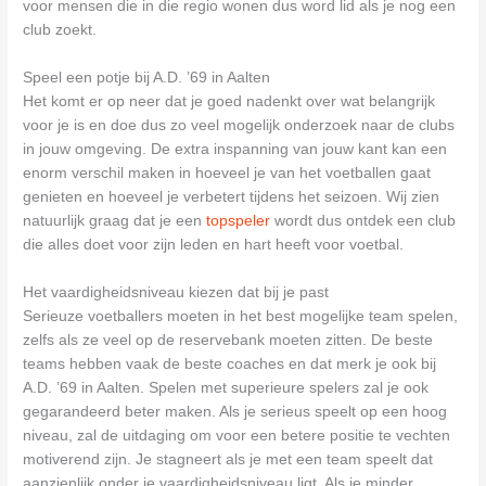
voor mensen die in die regio wonen dus word lid als je nog een
club zoekt.
Speel een potje bij A.D. ’69 in Aalten
Het komt er op neer dat je goed nadenkt over wat belangrijk
voor je is en doe dus zo veel mogelijk onderzoek naar de clubs
in jouw omgeving. De extra inspanning van jouw kant kan een
enorm verschil maken in hoeveel je van het voetballen gaat
genieten en hoeveel je verbetert tijdens het seizoen. Wij zien
natuurlijk graag dat je een
topspeler
wordt dus ontdek een club
die alles doet voor zijn leden en hart heeft voor voetbal.
Het vaardigheidsniveau kiezen dat bij je past
Serieuze voetballers moeten in het best mogelijke team spelen,
zelfs als ze veel op de reservebank moeten zitten. De beste
teams hebben vaak de beste coaches en dat merk je ook bij
A.D. ’69 in Aalten. Spelen met superieure spelers zal je ook
gegarandeerd beter maken. Als je serieus speelt op een hoog
niveau, zal de uitdaging om voor een betere positie te vechten
motiverend zijn. Je stagneert als je met een team speelt dat
aanzienlijk onder je vaardigheidsniveau ligt. Als je minder