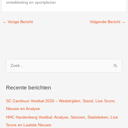
ontwikkeling en sportplezier.
←
Vorige Bericht
Volgende Bericht
→
Z
o
e
k
Recente berichten
n
SC Cambuur Voetbal 2026 – Wedstrijden, Stand, Live Score,
a
Nieuws en Analyse
a
r
HHC Hardenberg Voetbal: Analyse, Seizoen, Statistieken, Live
:
Score en Laatste Nieuws