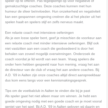
speler op te offeren. Pas tegelijkertijd op voor negatieve of
gemakzuchtige coaches. Deze coaches kunnen met hun
humeur de sfeer beïnvloeden. Hun onzekerheid en negativiteit
kan een gespannen omgeving creëren die al het plezier uit het
spelen haalt en spelers stijf en zelfs nerveus maakt.
Een relaxte coach met intensieve oefeningen
Als je een losse speler bent, geef je misschien de voorkeur aan
een relaxte coach met minder intensieve oefeningen. Blijf ook
niet vastzitten aan een coach die geobsedeerd is door het
behalen van zoveel mogelijk overwinningen. Onderzoek de
coach voordat je lid wordt van een team. Vraag spelers die
onder hem hebben gespeeld naar hun mening, vraag het aan
de directeur van de club of vraag het aan andere coaches. Bij
A.D. ’69 in Aalten zijn onze coaches altijd direct aanspreekbaar
dus kom eens langs voor een kennismakingsgesprek.
Tips om de voetbalclub in Aalten te vinden die bij je past
Als speler gaat het niet alleen maar om winnen. Je hebt een
goede omgeving nodig met een goede coach en je moet vooral
geniet van het spel. Bij A.D. ’69 in Aalten geloven wij daarin en