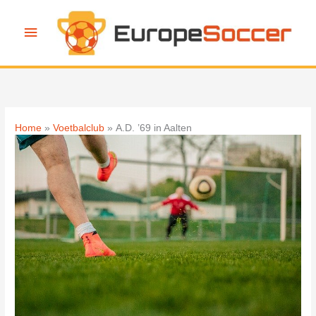
Ga
naar
Hoofdmenu
de
inhoud
Home
Voetbalclub
A.D. ’69 in Aalten