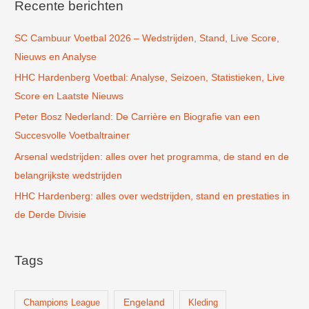
k
Recente berichten
n
SC Cambuur Voetbal 2026 – Wedstrijden, Stand, Live Score,
a
Nieuws en Analyse
a
r
HHC Hardenberg Voetbal: Analyse, Seizoen, Statistieken, Live
:
Score en Laatste Nieuws
Peter Bosz Nederland: De Carrière en Biografie van een
Succesvolle Voetbaltrainer
Arsenal wedstrijden: alles over het programma, de stand en de
belangrijkste wedstrijden
HHC Hardenberg: alles over wedstrijden, stand en prestaties in
de Derde Divisie
Tags
Champions League
Engeland
Kleding