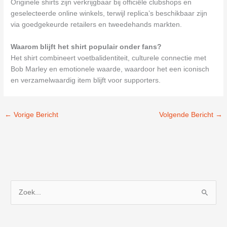
Originele shirts zijn verkrijgbaar bij officiële clubshops en
geselecteerde online winkels, terwijl replica’s beschikbaar zijn
via goedgekeurde retailers en tweedehands markten.
Waarom blijft het shirt populair onder fans?
Het shirt combineert voetbalidentiteit, culturele connectie met
Bob Marley en emotionele waarde, waardoor het een iconisch
en verzamelwaardig item blijft voor supporters.
←
Vorige Bericht
Volgende Bericht
→
Z
o
e