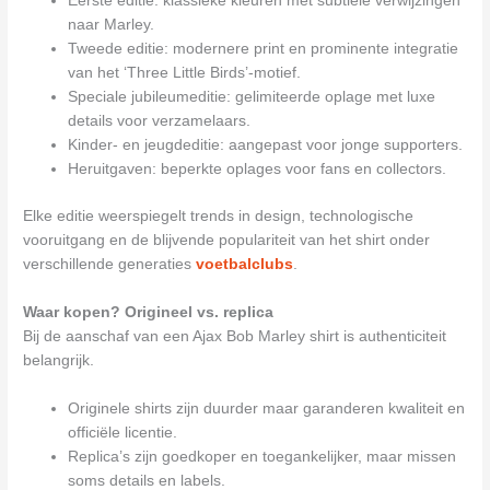
Eerste editie: klassieke kleuren met subtiele verwijzingen
naar Marley.
Tweede editie: modernere print en prominente integratie
van het ‘Three Little Birds’-motief.
Speciale jubileumeditie: gelimiteerde oplage met luxe
details voor verzamelaars.
Kinder- en jeugdeditie: aangepast voor jonge supporters.
Heruitgaven: beperkte oplages voor fans en collectors.
Elke editie weerspiegelt trends in design, technologische
vooruitgang en de blijvende populariteit van het shirt onder
verschillende generaties
voetbalclubs
.
Waar kopen? Origineel vs. replica
Bij de aanschaf van een Ajax Bob Marley shirt is authenticiteit
belangrijk.
Originele shirts zijn duurder maar garanderen kwaliteit en
officiële licentie.
Replica’s zijn goedkoper en toegankelijker, maar missen
soms details en labels.