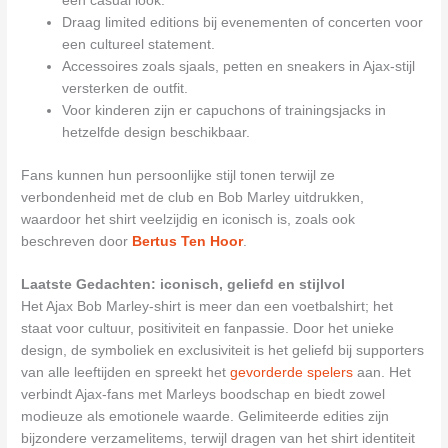
een casual look.
Draag limited editions bij evenementen of concerten voor
een cultureel statement.
Accessoires zoals sjaals, petten en sneakers in Ajax-stijl
versterken de outfit.
Voor kinderen zijn er capuchons of trainingsjacks in
hetzelfde design beschikbaar.
Fans kunnen hun persoonlijke stijl tonen terwijl ze
verbondenheid met de club en Bob Marley uitdrukken,
waardoor het shirt veelzijdig en iconisch is, zoals ook
beschreven door
Bertus Ten Hoor
.
Laatste Gedachten: iconisch, geliefd en stijlvol
Het Ajax Bob Marley-shirt is meer dan een voetbalshirt; het
staat voor cultuur, positiviteit en fanpassie. Door het unieke
design, de symboliek en exclusiviteit is het geliefd bij supporters
van alle leeftijden en spreekt het
gevorderde spelers
aan. Het
verbindt Ajax-fans met Marleys boodschap en biedt zowel
modieuze als emotionele waarde. Gelimiteerde edities zijn
bijzondere verzamelitems, terwijl dragen van het shirt identiteit