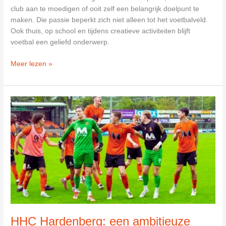
club aan te moedigen of ooit zelf een belangrijk doelpunt te
maken. Die passie beperkt zich niet alleen tot het voetbalveld.
Ook thuis, op school en tijdens creatieve activiteiten blijft
voetbal een geliefd onderwerp.
Voetbal
Meer lezen »
kleurplaat:
de
leukste
manier
om
creativiteit
en
voetbal
te
combineren
HHC Hardenberg: een ambitieuze