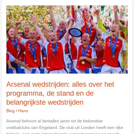
De
Carrière
en
Biografie
van
een
Succesvolle
Voetbaltrainer
Arsenal wedstrijden: alles over het
programma, de stand en de
belangrijkste wedstrijden
Blog
/
Hans
Arsenal behoort al tientallen jaren tot de bekendste
voetbalclubs van Engeland. De club uit Londen heeft een rijke