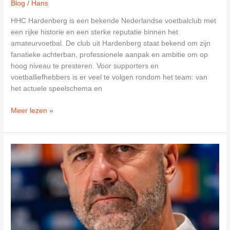
Blog
/
Hans
HHC Hardenberg is een bekende Nederlandse voetbalclub met
een rijke historie en een sterke reputatie binnen het
amateurvoetbal. De club uit Hardenberg staat bekend om zijn
fanatieke achterban, professionele aanpak en ambitie om op
hoog niveau te presteren. Voor supporters en
voetballiefhebbers is er veel te volgen rondom het team: van
het actuele speelschema en
HHC
Meer lezen »
Hardenberg
Voetbal:
Analyse,
Seizoen,
Statistieken,
Live
Score
en
Laatste
Nieuws