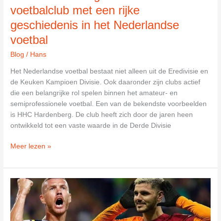
voetbalclub met een rijke
geschiedenis in het Nederlandse
voetbal
Blog
/
Hans
Het Nederlandse voetbal bestaat niet alleen uit de Eredivisie en
de Keuken Kampioen Divisie. Ook daaronder zijn clubs actief
die een belangrijke rol spelen binnen het amateur- en
semiprofessionele voetbal. Een van de bekendste voorbeelden
is HHC Hardenberg. De club heeft zich door de jaren heen
ontwikkeld tot een vaste waarde in de Derde Divisie
HHC
Meer lezen »
Hardenberg:
een
ambitieuze
voetbalclub
met
een