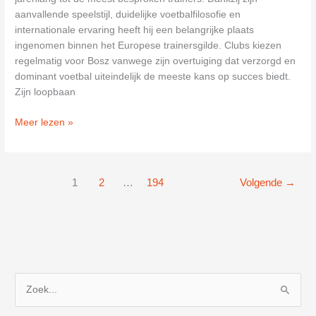
aanvallende speelstijl, duidelijke voetbalfilosofie en
internationale ervaring heeft hij een belangrijke plaats
ingenomen binnen het Europese trainersgilde. Clubs kiezen
regelmatig voor Bosz vanwege zijn overtuiging dat verzorgd en
dominant voetbal uiteindelijk de meeste kans op succes biedt.
Zijn loopbaan
Peter
Meer lezen »
Bosz:
de
aanvallende
1
2
…
194
Volgende
→
trainer
die
zijn
stempel
drukte
op
het
Z
Nederlandse
o
voetbal