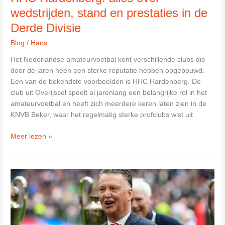
wedstrijden, stand en prestaties in de
Derde Divisie
Blog
/
Hans
Het Nederlandse amateurvoetbal kent verschillende clubs die
door de jaren heen een sterke reputatie hebben opgebouwd.
Een van de bekendste voorbeelden is HHC Hardenberg. De
club uit Overijssel speelt al jarenlang een belangrijke rol in het
amateurvoetbal en heeft zich meerdere keren laten zien in de
KNVB Beker, waar het regelmatig sterke profclubs wist uit
HHC
Meer lezen »
Hardenberg:
alles
over
wedstrijden,
stand
en
prestaties
in