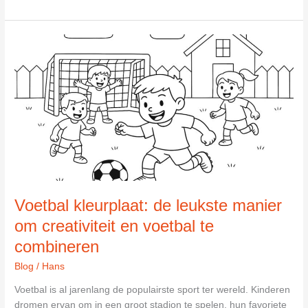
van
Gaal:
de
indrukwekkende
carrière
van
een
van
Nederlands
succesvolste
voetbaltrainers
Voetbal kleurplaat: de leukste manier
om creativiteit en voetbal te
combineren
Blog
/
Hans
Voetbal is al jarenlang de populairste sport ter wereld. Kinderen
dromen ervan om in een groot stadion te spelen, hun favoriete