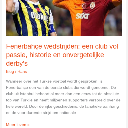
rijke
geschiedenis
in
het
Nederlandse
voetbal
Fenerbahçe wedstrijden: een club vol
passie, historie en onvergetelijke
derby’s
Blog
/
Hans
Wanneer over het Turkse voetbal wordt gesproken, is
Fenerbahçe een van de eerste clubs die wordt genoemd. De
club uit Istanbul behoort al meer dan een eeuw tot de absolute
top van Turkije en heeft miljoenen supporters verspreid over de
hele wereld. Door de rijke geschiedenis, de fanatieke aanhang
en de voortdurende strijd om nationale
Fenerbahçe
Meer lezen »