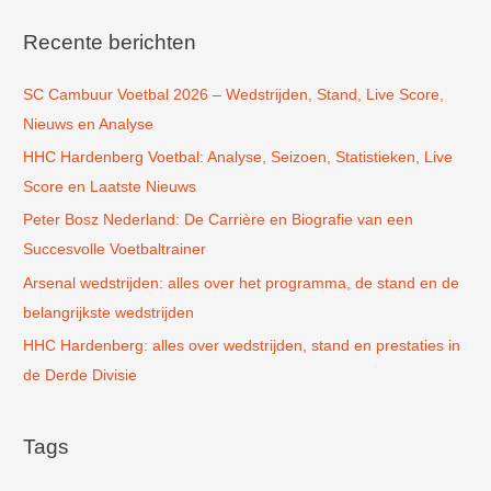
e
k
Recente berichten
n
SC Cambuur Voetbal 2026 – Wedstrijden, Stand, Live Score,
a
Nieuws en Analyse
a
r
HHC Hardenberg Voetbal: Analyse, Seizoen, Statistieken, Live
:
Score en Laatste Nieuws
Peter Bosz Nederland: De Carrière en Biografie van een
Succesvolle Voetbaltrainer
Arsenal wedstrijden: alles over het programma, de stand en de
belangrijkste wedstrijden
HHC Hardenberg: alles over wedstrijden, stand en prestaties in
de Derde Divisie
Tags