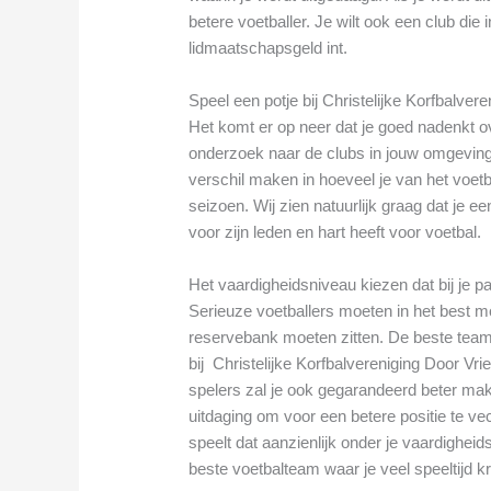
betere voetballer. Je wilt ook een club die 
lidmaatschapsgeld int.
Speel een potje bij Christelijke Korfbal
Het komt er op neer dat je goed nadenkt ov
onderzoek naar de clubs in jouw omgeving
verschil maken in hoeveel je van het voetba
seizoen. Wij zien natuurlijk graag dat je e
voor zijn leden en hart heeft voor voetbal.
Het vaardigheidsniveau kiezen dat bij je p
Serieuze voetballers moeten in het best mo
reservebank moeten zitten. De beste tea
bij Christelijke Korfbalvereniging Door 
spelers zal je ook gegarandeerd beter make
uitdaging om voor een betere positie te ve
speelt dat aanzienlijk onder je vaardigheids
beste voetbalteam waar je veel speeltijd kri