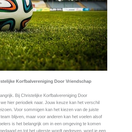
stelijke Korfbalvereniging Door Vriendschap
angrijk. Bij Christelijke Korfbalvereniging Door
e hier periodiek naar. Jouw keuze kan het verschil
eizoen. Voor sommigen kan het kiezen van de juiste
ge team blijven, maar voor anderen kan het voelen alsof
 spelers is het belangrijk om in een omgeving te komen
tgedaagd en tot het uiterste wordt gedreven, word je een