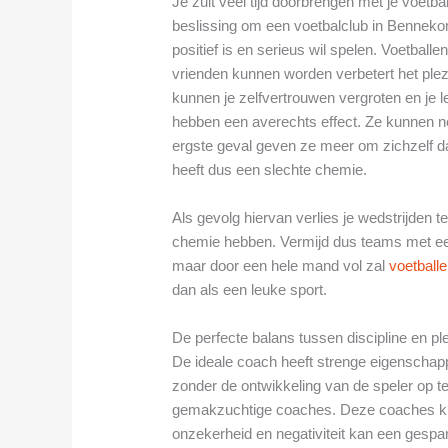
Je zult veel tijd doorbrengen met je voetba
beslissing om een voetbalclub in Bennekom
positief is en serieus wil spelen. Voetbal
vrienden kunnen worden verbetert het ple
kunnen je zelfvertrouwen vergroten en je 
hebben een averechts effect. Ze kunnen nega
ergste geval geven ze meer om zichzelf 
heeft dus een slechte chemie.
Als gevolg hiervan verlies je wedstrijden
chemie hebben. Vermijd dus teams met een 
maar door een hele mand vol zal
voetball
dan als een leuke sport.
De perfecte balans tussen discipline en pl
De ideale coach heeft strenge eigenschap
zonder de ontwikkeling van de speler op te 
gemakzuchtige coaches. Deze coaches ku
onzekerheid en negativiteit kan een gespan