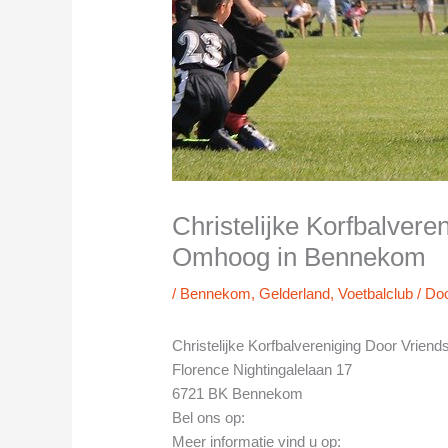
Christelijke Korfbalver
Omhoog in Bennekom
/
Bennekom
,
Gelderland
,
Voetbalclub
/ Do
Christelijke Korfbalvereniging Door Vri
Florence Nightingalelaan 17
6721 BK Bennekom
Bel ons op:
Meer informatie vind u op: