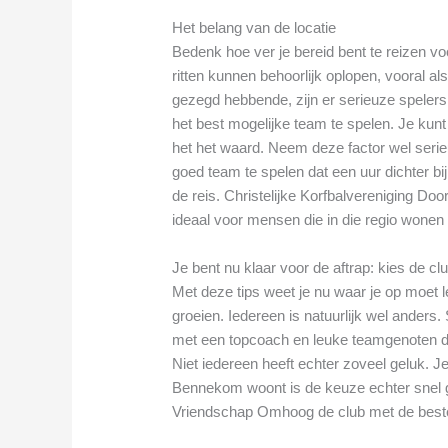
Het belang van de locatie
Bedenk hoe ver je bereid bent te reizen v
ritten kunnen behoorlijk oplopen, vooral als
gezegd hebbende, zijn er serieuze spelers 
het best mogelijke team te spelen. Je kun
het het waard. Neem deze factor wel seri
goed team te spelen dat een uur dichter bij
de reis. Christelijke Korfbalvereniging D
ideaal voor mensen die in die regio wonen 
Je bent nu klaar voor de aftrap: kies de cl
Met deze tips weet je nu waar je op moet le
groeien. Iedereen is natuurlijk wel ander
met een topcoach en leuke teamgenoten di
Niet iedereen heeft echter zoveel geluk. Je
Bennekom woont is de keuze echter snel g
Vriendschap Omhoog de club met de best