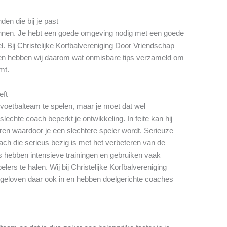
en die bij je past
winnen. Je hebt een goede omgeving nodig met een goede
l. Bij Christelijke Korfbalvereniging Door Vriendschap
en hebben wij daarom wat onmisbare tips verzameld om
omt.
eft
e voetbalteam te spelen, maar je moet dat wel
echte coach beperkt je ontwikkeling. In feite kan hij
en waardoor je een slechtere speler wordt. Serieuze
ch die serieus bezig is met het verbeteren van de
s hebben intensieve trainingen en gebruiken vaak
ers te halen. Wij bij Christelijke Korfbalvereniging
loven daar ook in en hebben doelgerichte coaches