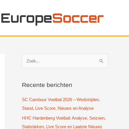
Z
o
e
k
Recente berichten
n
SC Cambuur Voetbal 2026 – Wedstrijden,
a
Stand, Live Score, Nieuws en Analyse
a
HHC Hardenberg Voetbal: Analyse, Seizoen,
r
Statistieken, Live Score en Laatste Nieuws
: