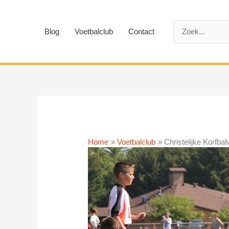
Ga
naar
Zoek
de
Blog
Voetbalclub
Contact
naar:
inhoud
Home
Voetbalclub
Christelijke Korfb