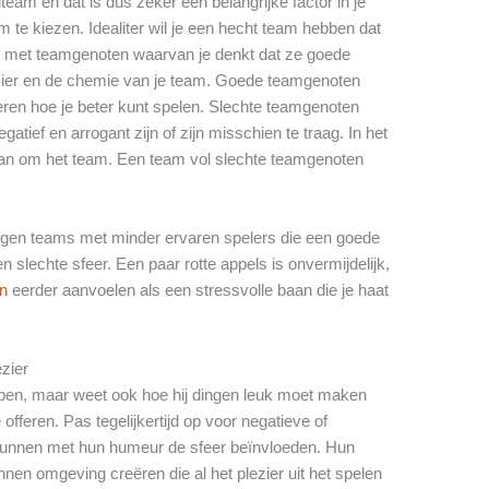
lteam en dat is dus zeker een belangrijke factor in je
 te kiezen. Idealiter wil je een hecht team hebben dat
len met teamgenoten waarvan je denkt dat ze goede
zier en de chemie van je team. Goede teamgenoten
leren hoe je beter kunt spelen. Slechte teamgenoten
tief en arrogant zijn of zijn misschien te traag. In het
dan om het team. Een team vol slechte teamgenoten
 tegen teams met minder ervaren spelers die een goede
slechte sfeer. Een paar rotte appels is onvermijdelijk,
en
eerder aanvoelen als een stressvolle baan die je haat
ezier
pen, maar weet ook hoe hij dingen leuk moet maken
offeren. Pas tegelijkertijd op voor negatieve of
nnen met hun humeur de sfeer beïnvloeden. Hun
nen omgeving creëren die al het plezier uit het spelen