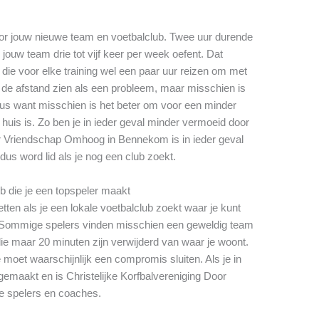
oor jouw nieuwe team en voetbalclub. Twee uur durende
 jouw team drie tot vijf keer per week oefent. Dat
die voor elke training wel een paar uur reizen om met
t de afstand zien als een probleem, maar misschien is
eus want misschien is het beter om voor een minder
 huis is. Zo ben je in ieder geval minder vermoeid door
oor Vriendschap Omhoog in Bennekom is in ieder geval
dus word lid als je nog een club zoekt.
ub die je een topspeler maakt
tten als je een lokale voetbalclub zoekt waar je kunt
s. Sommige spelers vinden misschien een geweldig team
e maar 20 minuten zijn verwijderd van waar je woont.
 moet waarschijnlijk een compromis sluiten. Als je in
emaakt en is Christelijke Korfbalvereniging Door
e spelers en coaches.