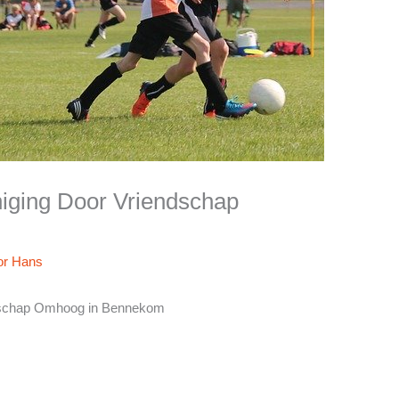
eniging Door Vriendschap
or
Hans
endschap Omhoog in Bennekom