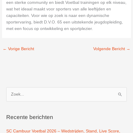
een sterke community en biedt Voetbal trainingen op elk niveau,
wat het ideaal maakt voor sporters van alle leeftijden en
capaciteiten. Voor wie op zoek is naar een dynamische
sportervaring, biedt D.V.O. 65 een uitstekende jeugdopleiding,
met een focus op ontwikkeling en sportplezier.
←
Vorige Bericht
Volgende Bericht
→
Z
o
e
k
Recente berichten
n
SC Cambuur Voetbal 2026 – Wedstrijden, Stand, Live Score,
a