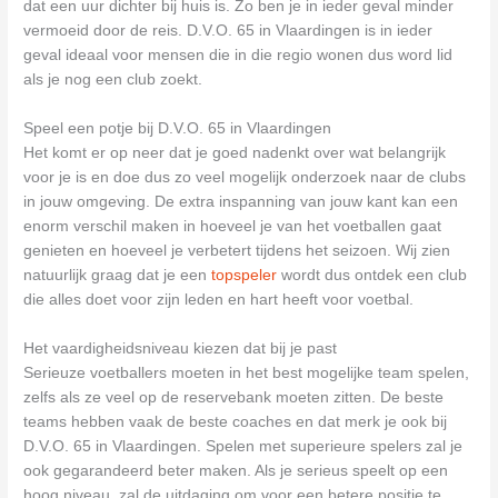
dat een uur dichter bij huis is. Zo ben je in ieder geval minder
vermoeid door de reis. D.V.O. 65 in Vlaardingen is in ieder
geval ideaal voor mensen die in die regio wonen dus word lid
als je nog een club zoekt.
Speel een potje bij D.V.O. 65 in Vlaardingen
Het komt er op neer dat je goed nadenkt over wat belangrijk
voor je is en doe dus zo veel mogelijk onderzoek naar de clubs
in jouw omgeving. De extra inspanning van jouw kant kan een
enorm verschil maken in hoeveel je van het voetballen gaat
genieten en hoeveel je verbetert tijdens het seizoen. Wij zien
natuurlijk graag dat je een
topspeler
wordt dus ontdek een club
die alles doet voor zijn leden en hart heeft voor voetbal.
Het vaardigheidsniveau kiezen dat bij je past
Serieuze voetballers moeten in het best mogelijke team spelen,
zelfs als ze veel op de reservebank moeten zitten. De beste
teams hebben vaak de beste coaches en dat merk je ook bij
D.V.O. 65 in Vlaardingen. Spelen met superieure spelers zal je
ook gegarandeerd beter maken. Als je serieus speelt op een
hoog niveau, zal de uitdaging om voor een betere positie te