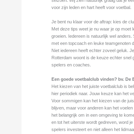
seizoen. Wij zien natuurlijk graag dat je e
voor zijn leden en hart heeft voor voetbal.
Je bent nu klaar voor de aftrap: kies de cl
Met deze tips weet je nu waar je op moet le
groeien. Iedereen is natuurlijk wel ander
met een topcoach en leuke teamgenoten di
Niet iedereen heeft echter zoveel geluk. Je
Rotterdam woont is de keuze echter snel 
spelers en coaches.
Een goede voetbalclub vinden? bv. De 
Het kiezen van het juiste voetbalclub is be
hier periodiek naar. Jouw keuze kan het ve
Voor sommigen kan het kiezen van de juiste
blijven, maar voor anderen kan het voelen al
het belangrijk om in een omgeving te kome
en tot het uiterste wordt gedreven, word je 
spelers investeert en niet alleen het lidma