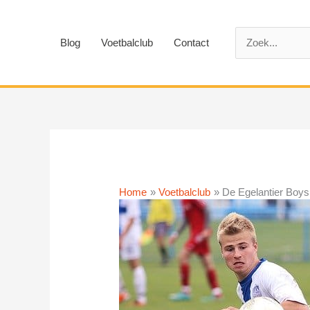
Ga
naar
Zoek
de
Blog
Voetbalclub
Contact
naar:
inhoud
Home
Voetbalclub
De Egelantier Boys