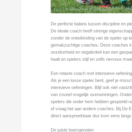
De perfecte balans tussen discipline en pl
De ideale coach heeft strenge eigenschap
zonder de ontwikkeling van de speler op te 
gemakzuchtige coaches. Deze coaches ku
onzekerheid en negativiteit kan een gespan
haalt en spelers stijf en zelfs nerveus maa
Een relaxte coach met intensieve oefenin
Als je een losse speler bent, geef je mis
intensieve oefeningen. Blijf ook niet vast
van zoveel mogelijk overwinningen. Onder
spelers die onder hem hebben gespeeld na
of vraag het aan andere coaches. Bij De Eg
direct aanspreekbaar dus kom eens langs
De juiste teamgenoten