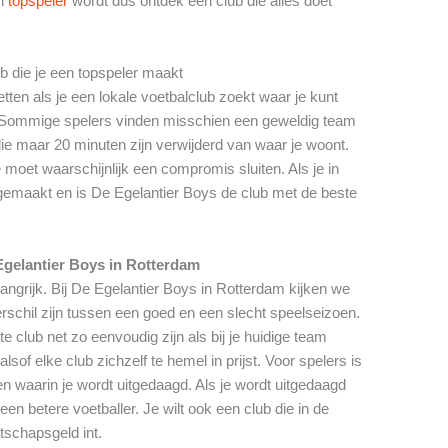
en
topspeler
wordt dus ontdek een club die alles doet
ub die je een topspeler maakt
tten als je een lokale voetbalclub zoekt waar je kunt
s. Sommige spelers vinden misschien een geweldig team
e maar 20 minuten zijn verwijderd van waar je woont.
 moet waarschijnlijk een compromis sluiten. Als je in
gemaakt en is De Egelantier Boys de club met de beste
Egelantier Boys in Rotterdam
langrijk. Bij De Egelantier Boys in Rotterdam kijken we
rschil zijn tussen een goed en een slecht speelseizoen.
 club net zo eenvoudig zijn als bij je huidige team
sof elke club zichzelf te hemel in prijst. Voor spelers is
n waarin je wordt uitgedaagd. Als je wordt uitgedaagd
een betere voetballer. Je wilt ook een club die in de
atschapsgeld int.