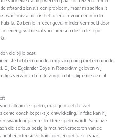
die voor elke training wel een paar uur reizen om met
t de afstand zien als een probleem, maar misschien is
eus want misschien is het beter om voor een minder
 huis is. Zo ben je in ieder geval minder vermoeid door
 in ieder geval ideaal voor mensen die in die regio
kt.
en die bij je past
winnen. Je hebt een goede omgeving nodig met een goede
l. Bij De Egelantier Boys in Rotterdam geloven wij
tips verzameld om te zorgen dat jij bij je ideale club
eft
e voetbalteam te spelen, maar je moet dat wel
echte coach beperkt je ontwikkeling. In feite kan hij
en waardoor je een slechtere speler wordt. Serieuze
ch die serieus bezig is met het verbeteren van de
s hebben intensieve trainingen en gebruiken vaak