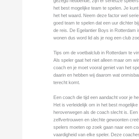
gezegd hebbende, zijn er serieuze spelers 
het best mogelijke team te spelen. Je kun
het het waard. Neem deze factor wel seri
goed team te spelen dat een uur dichter bij
de reis. De Egelantier Boys in Rotterdam is
wonen dus word lid als je nog een club zoe
Tips om de voetbalclub in Rotterdam te vind
Als speler gaat het niet alleen maar om 
coach en je moet vooral geniet van het spe
daarin en hebben wij daarom wat onmisbare 
terecht komt.
Een coach die tijd een aandacht voor je he
Het is verleidelijk om in het best mogelijk
heroverwegen als de coach slecht is. Een sl
zelfvertrouwen en slechte gewoonten creër
spelers moeten op zoek gaan naar een coa
vaardigheid van elke speler. Deze coache