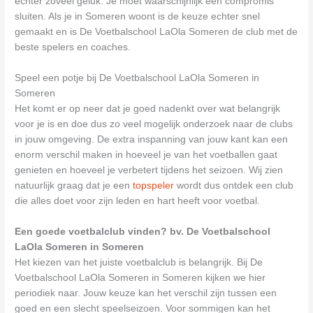
echter zoveel geluk. Je moet waarschijnlijk een compromis
sluiten. Als je in Someren woont is de keuze echter snel
gemaakt en is De Voetbalschool LaOla Someren de club met de
beste spelers en coaches.
Speel een potje bij De Voetbalschool LaOla Someren in
Someren
Het komt er op neer dat je goed nadenkt over wat belangrijk
voor je is en doe dus zo veel mogelijk onderzoek naar de clubs
in jouw omgeving. De extra inspanning van jouw kant kan een
enorm verschil maken in hoeveel je van het voetballen gaat
genieten en hoeveel je verbetert tijdens het seizoen. Wij zien
natuurlijk graag dat je een
topspeler
wordt dus ontdek een club
die alles doet voor zijn leden en hart heeft voor voetbal.
Een goede voetbalclub vinden? bv. De Voetbalschool
LaOla Someren in Someren
Het kiezen van het juiste voetbalclub is belangrijk. Bij De
Voetbalschool LaOla Someren in Someren kijken we hier
periodiek naar. Jouw keuze kan het verschil zijn tussen een
goed en een slecht speelseizoen. Voor sommigen kan het