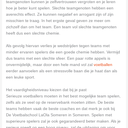
teamgenoten kunnen je zelfvertrouwen vergroten en je leren
hoe je beter kunt spelen. Slechte teamgenoten hebben een
averechts effect. Ze kunnen negatief en arrogant zijn of zijn
misschien te traag. In het ergste geval geven ze meer om
zichzelf dan om het team. Een team vol slechte teamgenoten
heeft dus een slechte chemie.
Als gevolg hiervan verlies je wedstrijden tegen teams met
minder ervaren spelers die een goede chemie hebben. Vermijd
dus teams met een slechte sfeer. Een paar rotte appels is
onvermijdelijk, maar door een hele mand vol zal
voetballen
eerder aanvoelen als een stressvolle baan die je haat dan als
een leuke sport.
Het vaardigheidsniveau kiezen dat bij je past
Serieuze voetballers moeten in het best mogelijke team spelen,
zelfs als ze veel op de reservebank moeten zitten. De beste
teams hebben vaak de beste coaches en dat merk je ook bij
De Voetbalschool LaOla Someren in Someren. Spelen met
superieure spelers zal je ook gegarandeerd beter maken. Als je
serieus speelt op een hoog niveau, zal de uitdaging om voor