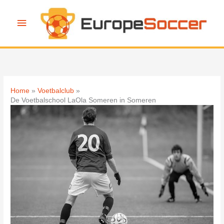
Ga
naar
Hoofdmenu
de
inhoud
Home
Voetbalclub
De Voetbalschool LaOla Someren in Someren