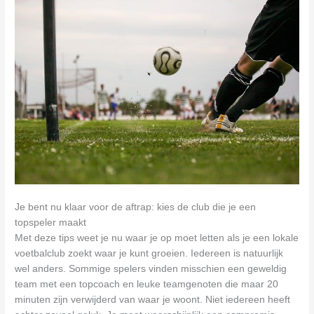
Je bent nu klaar voor de aftrap: kies de club die je een
topspeler maakt
Met deze tips weet je nu waar je op moet letten als je een lokale
voetbalclub zoekt waar je kunt groeien. Iedereen is natuurlijk
wel anders. Sommige spelers vinden misschien een geweldig
team met een topcoach en leuke teamgenoten die maar 20
minuten zijn verwijderd van waar je woont. Niet iedereen heeft