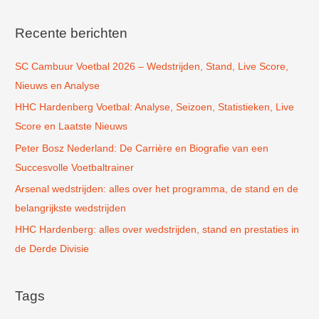
e
k
Recente berichten
n
SC Cambuur Voetbal 2026 – Wedstrijden, Stand, Live Score,
a
Nieuws en Analyse
a
r
HHC Hardenberg Voetbal: Analyse, Seizoen, Statistieken, Live
:
Score en Laatste Nieuws
Peter Bosz Nederland: De Carrière en Biografie van een
Succesvolle Voetbaltrainer
Arsenal wedstrijden: alles over het programma, de stand en de
belangrijkste wedstrijden
HHC Hardenberg: alles over wedstrijden, stand en prestaties in
de Derde Divisie
Tags