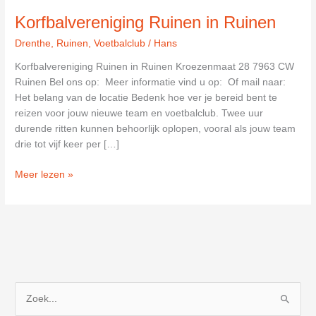
Korfbalvereniging Ruinen in Ruinen
Drenthe
,
Ruinen
,
Voetbalclub
/
Hans
Korfbalvereniging Ruinen in Ruinen Kroezenmaat 28 7963 CW
Ruinen Bel ons op: Meer informatie vind u op: Of mail naar:
Het belang van de locatie Bedenk hoe ver je bereid bent te
reizen voor jouw nieuwe team en voetbalclub. Twee uur
durende ritten kunnen behoorlijk oplopen, vooral als jouw team
drie tot vijf keer per […]
Korfbalvereniging
Meer lezen »
Ruinen
in
Ruinen
Z
o