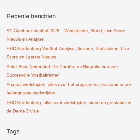
e
k
Recente berichten
n
SC Cambuur Voetbal 2026 – Wedstrijden, Stand, Live Score,
a
Nieuws en Analyse
a
r
HHC Hardenberg Voetbal: Analyse, Seizoen, Statistieken, Live
:
Score en Laatste Nieuws
Peter Bosz Nederland: De Carrière en Biografie van een
Succesvolle Voetbaltrainer
Arsenal wedstrijden: alles over het programma, de stand en de
belangrijkste wedstrijden
HHC Hardenberg: alles over wedstrijden, stand en prestaties in
de Derde Divisie
Tags