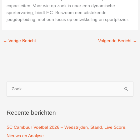
capaciteiten. Voor wie op zoek is naar een dynamische
sportervaring, biedt F.C. Boszoom een uitstekende
jeugdopleiding, met een focus op ontwikkeling en sportplezier.
←
Vorige Bericht
Volgende Bericht
→
Z
o
e
k
Recente berichten
n
SC Cambuur Voetbal 2026 – Wedstrijden, Stand, Live Score,
a
Nieuws en Analyse
a