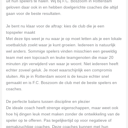
uit hun spelers te halen. Wij bij F.C. Boszoom in Rotterdam
geloven daar ook in en hebben doelgerichte coaches die altijd
gaan voor de beste resultaten.
Je bent nu klaar voor de aftrap: kies de club die je een
topspeler maakt
Met deze tips weet je nu waar je op moet letten als je een lokale
voetbalclub zoekt waar je kunt groeien. Iedereen is natuurlijk
wel anders. Sommige spelers vinden misschien een geweldig
team met een topcoach en leuke teamgenoten die maar 20
minuten zijn verwijderd van waar je woont. Niet iedereen heeft
echter zoveel geluk. Je moet waarschijnlijk een compromis
sluiten. Als je in Rotterdam woont is de keuze echter snel
gemaakt en is F.C. Boszoom de club met de beste spelers en
coaches.
De perfecte balans tussen discipline en plezier
De ideale coach heeft strenge eigenschappen, maar weet ook
hoe hij dingen leuk moet maken zonder de ontwikkeling van de
speler op te offeren. Pas tegelijkertijd op voor negatieve of
gemakzuchtige coaches. Deze coaches kunnen met hun