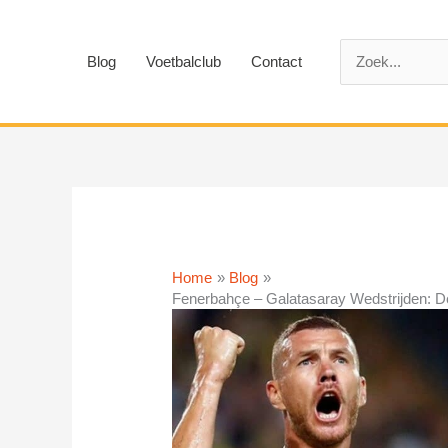
Ga
naar
Zoek
de
Blog
Voetbalclub
Contact
naar:
inhoud
Home
Blog
Fenerbahçe – Galatasaray Wedstrijden: De