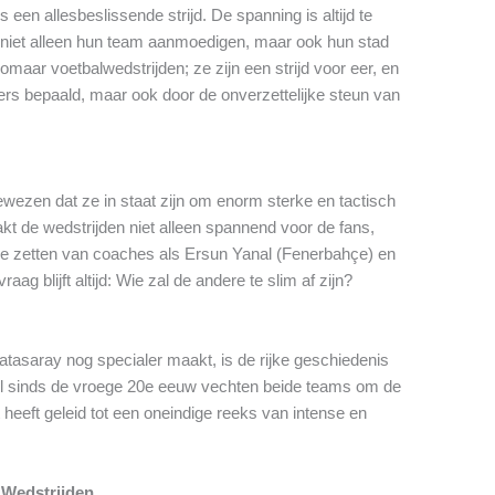
s een allesbeslissende strijd. De spanning is altijd te
e niet alleen hun team aanmoedigen, maar ook hun stad
omaar voetbalwedstrijden; ze zijn een strijd voor eer, en
elers bepaald, maar ook door de onverzettelijke steun van
wezen dat ze in staat zijn om enorm sterke en tactisch
kt de wedstrijden niet alleen spannend voor de fans,
che zetten van coaches als Ersun Yanal (Fenerbahçe) en
ag blijft altijd: Wie zal de andere te slim af zijn?
atasaray nog specialer maakt, is de rijke geschiedenis
Al sinds de vroege 20e eeuw vechten beide teams om de
it heeft geleid tot een oneindige reeks van intense en
 Wedstrijden