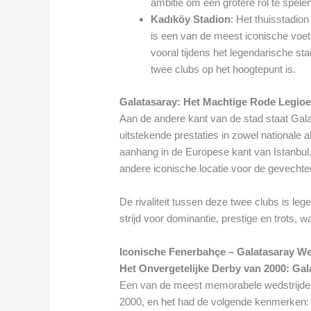
ambitie om een grotere rol te spelen
Kadıköy Stadion
: Het thuisstadio
is een van de meest iconische voetba
vooral tijdens het legendarische st
twee clubs op het hoogtepunt is.
Galatasaray: Het Machtige Rode Legio
Aan de andere kant van de stad staat Gal
uitstekende prestaties in zowel nationale a
aanhang in de Europese kant van Istanbul,
andere iconische locatie voor de gevecht
De rivaliteit tussen deze twee clubs is leg
strijd voor dominantie, prestige en trots, 
Iconische Fenerbahçe – Galatasaray We
Het Onvergetelijke Derby van 2000: Gal
Een van de meest memorabele wedstrijden
2000, en het had de volgende kenmerken: