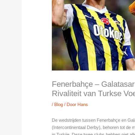
Fenerbahçe – Galatasar
Rivaliteit van Turkse Vo
/
Blog
/ Door
Hans
De wedstrijden tussen Fenerbahçe en Galat
(Intercontinentaal Derby), behoren tot d
in Turkije. Deze twee clubs hebben niet al