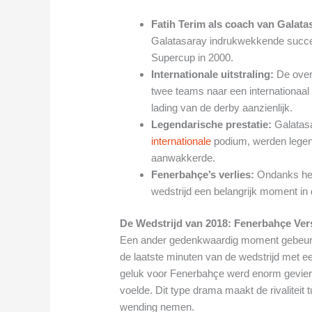
Fatih Terim als coach van Galata
Galatasaray indrukwekkende succ
Supercup in 2000.
Internationale uitstraling:
De overw
twee teams naar een internationaal
lading van de derby aanzienlijk.
Legendarische prestatie:
Galatasa
internationale
podium, werden legen
aanwakkerde.
Fenerbahçe’s verlies:
Ondanks het 
wedstrijd een belangrijk moment in d
De Wedstrijd van 2018: Fenerbahçe Vers
Een ander gedenkwaardig moment gebeurde
de laatste minuten van de wedstrijd met e
geluk voor Fenerbahçe werd enorm gevierd 
voelde. Dit type drama maakt de rivaliteit 
wending nemen.