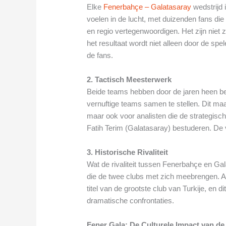
Elke
Fenerbahçe – Galatasaray
wedstrijd i
voelen in de lucht, met duizenden fans di
en regio vertegenwoordigen. Het zijn niet z
het resultaat wordt niet alleen door de sp
de fans.
2. Tactisch Meesterwerk
Beide teams hebben door de jaren heen be
vernuftige teams samen te stellen. Dit maa
maar ook voor analisten die de strategis
Fatih Terim (Galatasaray) bestuderen. De vra
3. Historische Rivaliteit
Wat de rivaliteit tussen Fenerbahçe en Gal
die de twee clubs met zich meebrengen. 
titel van de grootste club van Turkije, en d
dramatische confrontaties.
Fener Gala: De Culturele Impact van de