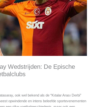
ay Wedstrijden: De Epische
etbalclubs
asaray, ook wel bekend als de “Kıtalar Arası Derbi”
e meest opwindende en intens beleefde sportevenementen
leen een rijke voetbalgeschiedenis, maar ook een