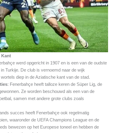
e Kant
erbahçe werd opgericht in 1907 en is een van de oudste
in Turkije. De club is vernoemd naar de wijk
 wortels diep in de Aziatische kant van de stad.
ties
: Fenerbahçe heeft talloze keren de Süper Lig, de
, gewonnen. Ze worden beschouwd als een van de
oetbal, samen met andere grote clubs zoals
lands succes heeft Fenerbahçe ook regelmatig
oien, waaronder de UEFA Champions League en de
eeds bewezen op het Europese toneel en hebben de