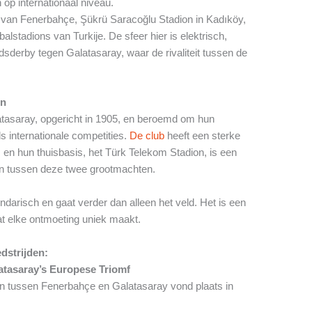
 op internationaal niveau.
n van Fenerbahçe, Şükrü Saracoğlu Stadion in Kadıköy,
lstadions van Turkije. De sfeer hier is elektrisch,
adsderby tegen Galatasaray, waar de rivaliteit tussen de
en
atasaray, opgericht in 1905, en beroemd om hun
ls internationale competities.
De club
heeft een sterke
 en hun thuisbasis, het Türk Telekom Stadion, is een
en tussen deze twee grootmachten.
endarisch en gaat verder dan alleen het veld. Het is een
wat elke ontmoeting uniek maakt.
dstrijden:
atasaray’s Europese Triomf
 tussen Fenerbahçe en Galatasaray vond plaats in