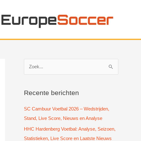
Z
o
e
k
Recente berichten
n
SC Cambuur Voetbal 2026 – Wedstrijden,
a
Stand, Live Score, Nieuws en Analyse
a
HHC Hardenberg Voetbal: Analyse, Seizoen,
r
Statistieken, Live Score en Laatste Nieuws
: