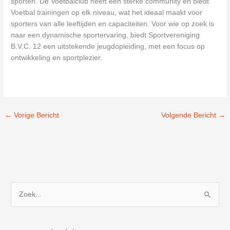
sporten. De Voetbalclub heeft een sterke community en biedt
Voetbal trainingen op elk niveau, wat het ideaal maakt voor
sporters van alle leeftijden en capaciteiten. Voor wie op zoek is
naar een dynamische sportervaring, biedt Sportvereniging
B.V.C. 12 een uitstekende jeugdopleiding, met een focus op
ontwikkeling en sportplezier.
←
Vorige Bericht
Volgende Bericht
→
Z
o
e