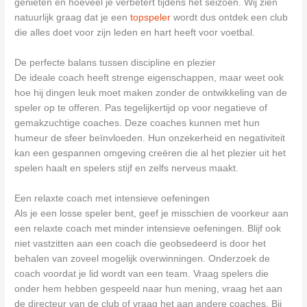
genieten en hoeveel je verbetert tijdens het seizoen. Wij zien
natuurlijk graag dat je een
topspeler
wordt dus ontdek een club
die alles doet voor zijn leden en hart heeft voor voetbal.
De perfecte balans tussen discipline en plezier
De ideale coach heeft strenge eigenschappen, maar weet ook
hoe hij dingen leuk moet maken zonder de ontwikkeling van de
speler op te offeren. Pas tegelijkertijd op voor negatieve of
gemakzuchtige coaches. Deze coaches kunnen met hun
humeur de sfeer beïnvloeden. Hun onzekerheid en negativiteit
kan een gespannen omgeving creëren die al het plezier uit het
spelen haalt en spelers stijf en zelfs nerveus maakt.
Een relaxte coach met intensieve oefeningen
Als je een losse speler bent, geef je misschien de voorkeur aan
een relaxte coach met minder intensieve oefeningen. Blijf ook
niet vastzitten aan een coach die geobsedeerd is door het
behalen van zoveel mogelijk overwinningen. Onderzoek de
coach voordat je lid wordt van een team. Vraag spelers die
onder hem hebben gespeeld naar hun mening, vraag het aan
de directeur van de club of vraag het aan andere coaches. Bij