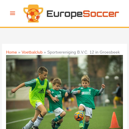
Ga
naar
Hoofdmenu
de
inhoud
Home
Voetbalclub
Sportvereniging B.V.C. 12 in Groesbeek