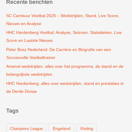
k
Recente berichten
n
SC Cambuur Voetbal 2026 – Wedstrijden, Stand, Live Score,
a
Nieuws en Analyse
a
r
HHC Hardenberg Voetbal: Analyse, Seizoen, Statistieken, Live
:
Score en Laatste Nieuws
Peter Bosz Nederland: De Carrière en Biografie van een
Succesvolle Voetbaltrainer
Arsenal wedstrijden: alles over het programma, de stand en de
belangrijkste wedstrijden
HHC Hardenberg: alles over wedstrijden, stand en prestaties in
de Derde Divisie
Tags
Champions League
Engeland
Kleding