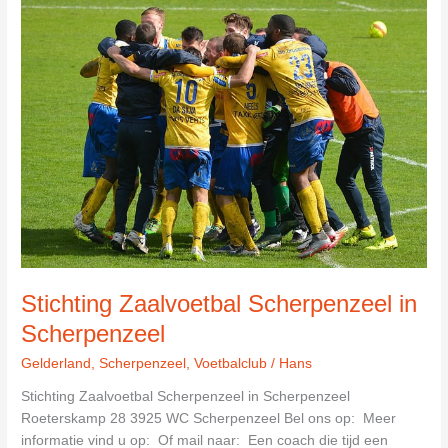
Stichting Zaalvoetbal Scherpenzeel in
Scherpenzeel
Gelderland
,
Scherpenzeel
,
Voetbalclub
/
Hans
Stichting Zaalvoetbal Scherpenzeel in Scherpenzeel
Roeterskamp 28 3925 WC Scherpenzeel Bel ons op: Meer
informatie vind u op: Of mail naar: Een coach die tijd een