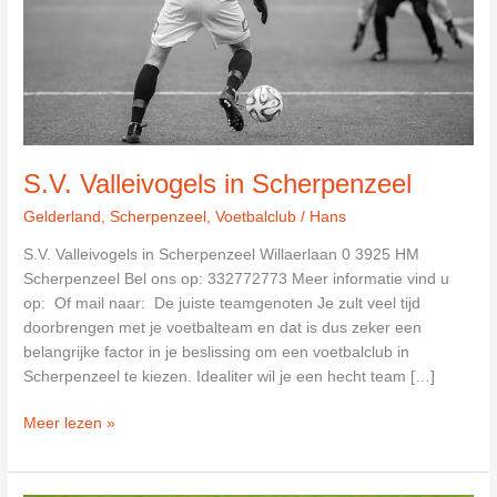
S.V. Valleivogels in Scherpenzeel
Gelderland
,
Scherpenzeel
,
Voetbalclub
/
Hans
S.V. Valleivogels in Scherpenzeel Willaerlaan 0 3925 HM
Scherpenzeel Bel ons op: 332772773 Meer informatie vind u
op: Of mail naar: De juiste teamgenoten Je zult veel tijd
doorbrengen met je voetbalteam en dat is dus zeker een
belangrijke factor in je beslissing om een voetbalclub in
Scherpenzeel te kiezen. Idealiter wil je een hecht team […]
S.V.
Meer lezen »
Valleivogels
in
Scherpenzeel