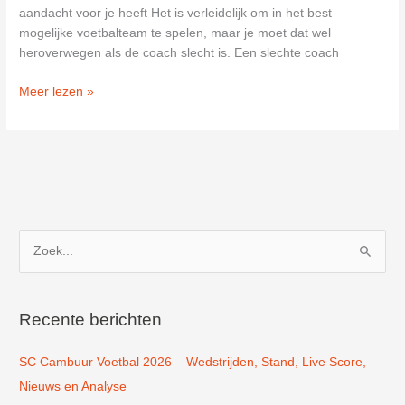
aandacht voor je heeft Het is verleidelijk om in het best
mogelijke voetbalteam te spelen, maar je moet dat wel
heroverwegen als de coach slecht is. Een slechte coach
Stichting
Meer lezen »
Zaalvoetbal
Scherpenzeel
in
Scherpenzeel
Z
o
e
k
Recente berichten
n
SC Cambuur Voetbal 2026 – Wedstrijden, Stand, Live Score,
a
Nieuws en Analyse
a