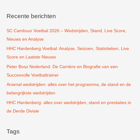
e
k
Recente berichten
n
SC Cambuur Voetbal 2026 – Wedstrijden, Stand, Live Score,
a
Nieuws en Analyse
a
r
HHC Hardenberg Voetbal: Analyse, Seizoen, Statistieken, Live
:
Score en Laatste Nieuws
Peter Bosz Nederland: De Carrière en Biografie van een
Succesvolle Voetbaltrainer
Arsenal wedstrijden: alles over het programma, de stand en de
belangrijkste wedstrijden
HHC Hardenberg: alles over wedstrijden, stand en prestaties in
de Derde Divisie
Tags