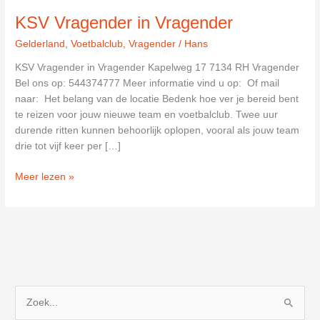
KSV Vragender in Vragender
Gelderland
,
Voetbalclub
,
Vragender
/
Hans
KSV Vragender in Vragender Kapelweg 17 7134 RH Vragender
Bel ons op: 544374777 Meer informatie vind u op: Of mail
naar: Het belang van de locatie Bedenk hoe ver je bereid bent
te reizen voor jouw nieuwe team en voetbalclub. Twee uur
durende ritten kunnen behoorlijk oplopen, vooral als jouw team
drie tot vijf keer per […]
KSV
Meer lezen »
Vragender
in
Vragender
Z
o