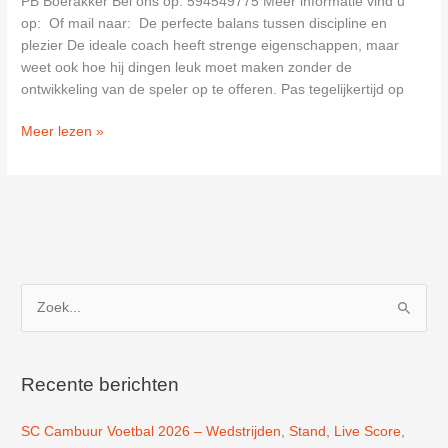
PB Boerakker Bel ons op: 594549775 Meer informatie vind u
op: Of mail naar: De perfecte balans tussen discipline en
plezier De ideale coach heeft strenge eigenschappen, maar
weet ook hoe hij dingen leuk moet maken zonder de
ontwikkeling van de speler op te offeren. Pas tegelijkertijd op
Voetbal
Meer lezen »
Vereniging
Boerakker
in
Boerakker
Z
o
e
k
Recente berichten
n
SC Cambuur Voetbal 2026 – Wedstrijden, Stand, Live Score,
a