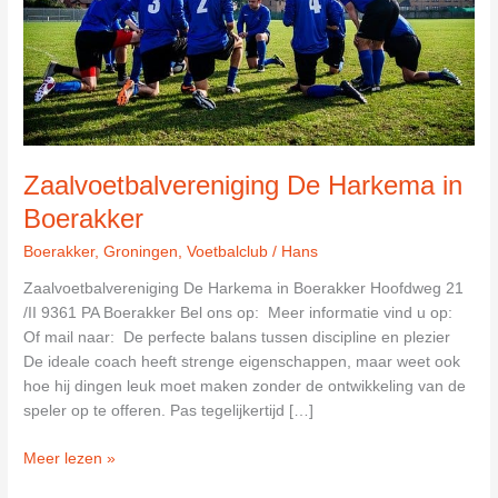
Zaalvoetbalvereniging De Harkema in
Boerakker
Boerakker
,
Groningen
,
Voetbalclub
/
Hans
Zaalvoetbalvereniging De Harkema in Boerakker Hoofdweg 21
/II 9361 PA Boerakker Bel ons op: Meer informatie vind u op:
Of mail naar: De perfecte balans tussen discipline en plezier
De ideale coach heeft strenge eigenschappen, maar weet ook
hoe hij dingen leuk moet maken zonder de ontwikkeling van de
speler op te offeren. Pas tegelijkertijd […]
Zaalvoetbalvereniging
Meer lezen »
De