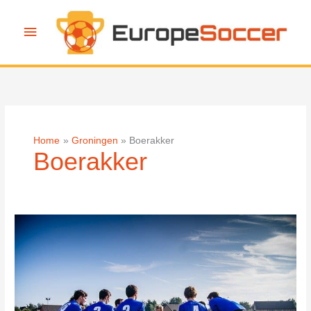
Ga
naar
Hoofdmenu
de
inhoud
Home
Groningen
Boerakker
Boerakker