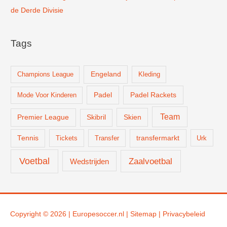
de Derde Divisie
Tags
Champions League
Engeland
Kleding
Padel
Padel Rackets
Mode Voor Kinderen
Team
Skien
Premier League
Skibril
Tennis
Tickets
Transfer
transfermarkt
Urk
Voetbal
Zaalvoetbal
Wedstrijden
Copyright © 2026 |
Europesoccer.nl
|
Sit
emap
|
Privacybeleid