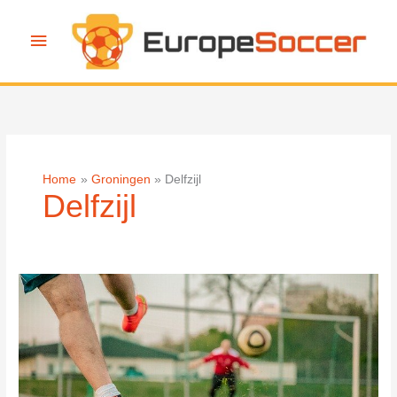
Ga
naar
Hoofdmenu
de
inhoud
Home
Groningen
Delfzijl
Delfzijl