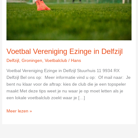
Voetbal Vereniging Ezinge in Delfzijl
Delfzijl
,
Groningen
,
Voetbalclub
/
Hans
Voetbal Vereniging Ezinge in Delfzijl Stuurhuis 11 9934 RX
Delfzijl Bel ons op: Meer informatie vind u op: Of mail naar: Je
bent nu klaar voor de aftrap: kies de club die je een topspeler
maakt Met deze tips weet je nu waar je op moet letten als je
een lokale voetbalclub zoekt waar je […]
Voetbal
Meer lezen »
Vereniging
Ezinge
in
Delfzijl