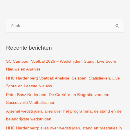
Z
o
e
k
Recente berichten
n
SC Cambuur Voetbal 2026 – Wedstrijden, Stand, Live Score,
a
Nieuws en Analyse
a
r
HHC Hardenberg Voetbal: Analyse, Seizoen, Statistieken, Live
:
Score en Laatste Nieuws
Peter Bosz Nederland: De Carrière en Biografie van een
Succesvolle Voetbaltrainer
Arsenal wedstrijden: alles over het programma, de stand en de
belangrijkste wedstrijden
HHC Hardenberg: alles over wedstrijden, stand en prestaties in