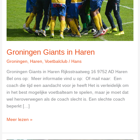
Groningen Giants in Haren
Groningen
,
Haren
,
Voetbalclub
/
Hans
Groningen Giants in Haren Rijksstraatweg 16 9752 AD Haren
Bel ons op: Meer informatie vind u op: Of mail naar: Een
coach die tijd een aandacht voor je heeft Het is verleidelijk om
in het best mogelijke voetbalteam te spelen, maar je moet dat
wel heroverwegen als de coach slecht is. Een slechte coach
beperkt […]
Groningen
Meer lezen »
Giants
in
Haren