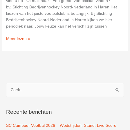
vind u op: Of mail naar: Een goede voetbalclub vinden?
bv. Stichting Bedrijvenhockey Noord-Nederland in Haren Het
kiezen van het juiste voetbalclub is belangrijk. Bij Stichting
Bedrijvenhockey Noord-Nederland in Haren kijken we hier
periodiek naar. Jouw keuze kan het verschil zijn tussen
Stichting
Meer lezen »
Bedrijvenhockey
Noord-
Nederland
in
Haren
Z
o
e
k
Recente berichten
n
SC Cambuur Voetbal 2026 – Wedstrijden, Stand, Live Score,
a