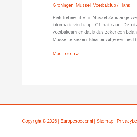
Groningen
,
Mussel
,
Voetbalclub
/
Hans
Piek Beheer B.V. in Mussel Zandtangerwe
informatie vind u op: Of mail naar: De jui
voetbalteam en dat is dus zeker een belangr
Mussel te kiezen. Idealiter wil je een hecht
Piek
Meer lezen »
Beheer
B.V.
in
Mussel
Copyright © 2026 |
Europesoccer.nl
|
Sit
emap
|
Privacybe