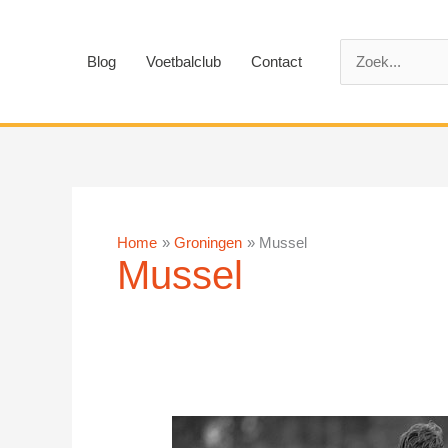
Ga
naar
Zoek
de
Blog
Voetbalclub
Contact
naar:
inhoud
Home
Groningen
Mussel
Mussel