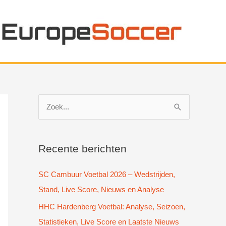
Z
o
e
k
Recente berichten
n
SC Cambuur Voetbal 2026 – Wedstrijden,
a
Stand, Live Score, Nieuws en Analyse
a
HHC Hardenberg Voetbal: Analyse, Seizoen,
r
Statistieken, Live Score en Laatste Nieuws
: