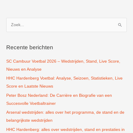
Z
o
e
k
Recente berichten
n
SC Cambuur Voetbal 2026 – Wedstrijden, Stand, Live Score,
a
Nieuws en Analyse
a
r
HHC Hardenberg Voetbal: Analyse, Seizoen, Statistieken, Live
:
Score en Laatste Nieuws
Peter Bosz Nederland: De Carrière en Biografie van een
Succesvolle Voetbaltrainer
Arsenal wedstrijden: alles over het programma, de stand en de
belangrijkste wedstrijden
HHC Hardenberg: alles over wedstrijden, stand en prestaties in