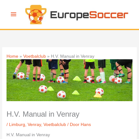
Ga
naar
Hoofdmenu
de
inhoud
Home
Voetbalclub
H.V. Manual in Venray
H.V. Manual in Venray
/
Limburg
,
Venray
,
Voetbalclub
/ Door
Hans
H.V. Manual in Venray