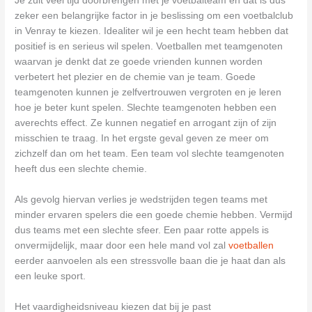
Je zult veel tijd doorbrengen met je voetbalteam en dat is dus
zeker een belangrijke factor in je beslissing om een voetbalclub
in Venray te kiezen. Idealiter wil je een hecht team hebben dat
positief is en serieus wil spelen. Voetballen met teamgenoten
waarvan je denkt dat ze goede vrienden kunnen worden
verbetert het plezier en de chemie van je team. Goede
teamgenoten kunnen je zelfvertrouwen vergroten en je leren
hoe je beter kunt spelen. Slechte teamgenoten hebben een
averechts effect. Ze kunnen negatief en arrogant zijn of zijn
misschien te traag. In het ergste geval geven ze meer om
zichzelf dan om het team. Een team vol slechte teamgenoten
heeft dus een slechte chemie.
Als gevolg hiervan verlies je wedstrijden tegen teams met
minder ervaren spelers die een goede chemie hebben. Vermijd
dus teams met een slechte sfeer. Een paar rotte appels is
onvermijdelijk, maar door een hele mand vol zal
voetballen
eerder aanvoelen als een stressvolle baan die je haat dan als
een leuke sport.
Het vaardigheidsniveau kiezen dat bij je past