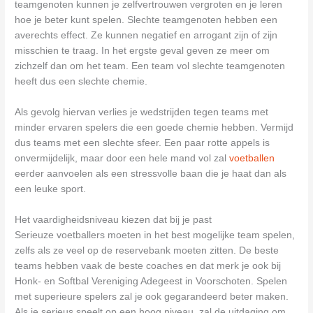
teamgenoten kunnen je zelfvertrouwen vergroten en je leren
hoe je beter kunt spelen. Slechte teamgenoten hebben een
averechts effect. Ze kunnen negatief en arrogant zijn of zijn
misschien te traag. In het ergste geval geven ze meer om
zichzelf dan om het team. Een team vol slechte teamgenoten
heeft dus een slechte chemie.
Als gevolg hiervan verlies je wedstrijden tegen teams met
minder ervaren spelers die een goede chemie hebben. Vermijd
dus teams met een slechte sfeer. Een paar rotte appels is
onvermijdelijk, maar door een hele mand vol zal
voetballen
eerder aanvoelen als een stressvolle baan die je haat dan als
een leuke sport.
Het vaardigheidsniveau kiezen dat bij je past
Serieuze voetballers moeten in het best mogelijke team spelen,
zelfs als ze veel op de reservebank moeten zitten. De beste
teams hebben vaak de beste coaches en dat merk je ook bij
Honk- en Softbal Vereniging Adegeest in Voorschoten. Spelen
met superieure spelers zal je ook gegarandeerd beter maken.
Als je serieus speelt op een hoog niveau, zal de uitdaging om