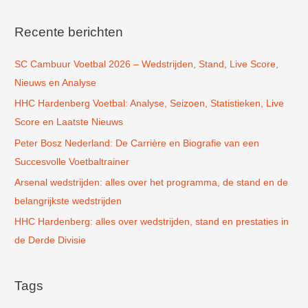
e
k
Recente berichten
n
SC Cambuur Voetbal 2026 – Wedstrijden, Stand, Live Score,
a
Nieuws en Analyse
a
r
HHC Hardenberg Voetbal: Analyse, Seizoen, Statistieken, Live
:
Score en Laatste Nieuws
Peter Bosz Nederland: De Carrière en Biografie van een
Succesvolle Voetbaltrainer
Arsenal wedstrijden: alles over het programma, de stand en de
belangrijkste wedstrijden
HHC Hardenberg: alles over wedstrijden, stand en prestaties in
de Derde Divisie
Tags