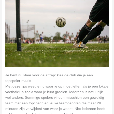
Je bent nu klaar voor de aftrap: kies de club die je een
topspeler maakt
Met deze tips weet je nu waar je op moet letten als je een lokale
voetbalclub zoekt waar je kunt groeien. Iedereen is natuurlijk
wel anders. Sommige spelers vinden misschien een geweldig
team met een topcoach en leuke teamgenoten die maar 20
minuten zijn verwijderd van waar je woont. Niet iedereen heeft