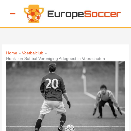
Ga
naar
Hoofdmenu
de
inhoud
Home
Voetbalclub
Honk- en Softbal Vereniging Adegeest in Voorschoten