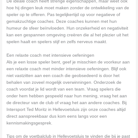
De ideale coach heeft strenge eigenschappen, maar weet ook
hoe hij dingen leuk moet maken zonder de ontwikkeling van de
speler op te offeren. Pas tegelijkertijd op voor negatieve of
gemakzuchtige coaches. Deze coaches kunnen met hun
humeur de sfeer beïnvloeden. Hun onzekerheid en negativiteit
kan een gespannen omgeving creëren die al het plezier uit het
spelen haalt en spelers stijf en zelfs nerveus maakt.
Een relaxte coach met intensieve oefeningen
Als je een losse speler bent, geef je misschien de voorkeur aan
een relaxte coach met minder intensieve oefeningen. Blijf ook
niet vastzitten aan een coach die geobsedeerd is door het
behalen van zoveel mogelijk overwinningen. Onderzoek de
coach voordat je lid wordt van een team. Vraag spelers die
onder hem hebben gespeeld naar hun mening, vraag het aan
de directeur van de club of vraag het aan andere coaches. Bij
Intersport Ted Moritz in Hellevoetsluis zijn onze coaches altijd
direct aanspreekbaar dus kom eens langs voor een
kennismakingsgesprek.
Tips om de voetbalclub in Hellevoetsluis te vinden die bij je past