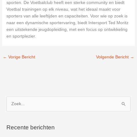
sporten. De Voetbalclub heeft een sterke community en biedt
Voetbal trainingen op elk niveau, wat het ideaal maakt voor
sporters van alle leeftijden en capaciteiten. Voor wie op zoek is
naar een dynamische sportervaring, biedt Intersport Ted Moritz
een uitstekende jeugdopleiding, met een focus op ontwikkeling
en sportplezier.
←
Vorige Bericht
Volgende Bericht
→
Z
o
e
k
Recente berichten
n