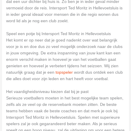
dat een uur dichter bij huis is. Zo ben je in ieder geval minder
vermoeid door de reis. Intersport Ted Moritz in Hellevoetsluis is
in ieder geval ideaal voor mensen die in die regio wonen dus
word lid als je nog een club zoekt.
Speel een potje bij Intersport Ted Moritz in Hellevoetsluis
Het komt er op neer dat je goed nadenkt over wat belangrijk
voor je is en doe dus zo veel mogelijk onderzoek naar de clubs
in jouw omgeving. De extra inspanning van jouw kant kan een
enorm verschil maken in hoeveel je van het voetballen gaat
genieten en hoeveel je verbetert tijdens het seizoen. Wij zien
natuurlijk graag dat je een
topspeler
wordt dus ontdek een club
die alles doet voor zijn leden en hart heeft voor voetbal.
Het vaardigheidsniveau kiezen dat bij je past
Serieuze voetballers moeten in het best mogelijke team spelen,
zelfs als ze veel op de reservebank moeten zitten. De beste
teams hebben vaak de beste coaches en dat merk je ook bij
Intersport Ted Moritz in Hellevoetsluis. Spelen met superieure
spelers zal je ook gegarandeerd beter maken. Als je serieus
speelt op een hoog niveau, zal de uitdaging om voor een betere