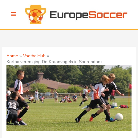
Ga
naar
Hoofdmenu
de
inhoud
Home
Voetbalclub
Korfbalvereniging De Kraanvogels in Soerendonk