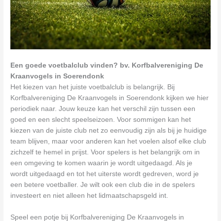
Een goede voetbalclub vinden? bv. Korfbalvereniging De
Kraanvogels in Soerendonk
Het kiezen van het juiste voetbalclub is belangrijk. Bij
Korfbalvereniging De Kraanvogels in Soerendonk kijken we hier
periodiek naar. Jouw keuze kan het verschil zijn tussen een
goed en een slecht speelseizoen. Voor sommigen kan het
kiezen van de juiste club net zo eenvoudig zijn als bij je huidige
team blijven, maar voor anderen kan het voelen alsof elke club
zichzelf te hemel in prijst. Voor spelers is het belangrijk om in
een omgeving te komen waarin je wordt uitgedaagd. Als je
wordt uitgedaagd en tot het uiterste wordt gedreven, word je
een betere voetballer. Je wilt ook een club die in de spelers
investeert en niet alleen het lidmaatschapsgeld int.
Speel een potje bij Korfbalvereniging De Kraanvogels in