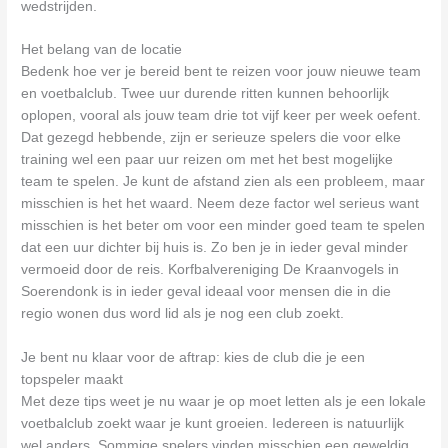
wedstrijden.
Het belang van de locatie
Bedenk hoe ver je bereid bent te reizen voor jouw nieuwe team
en voetbalclub. Twee uur durende ritten kunnen behoorlijk
oplopen, vooral als jouw team drie tot vijf keer per week oefent.
Dat gezegd hebbende, zijn er serieuze spelers die voor elke
training wel een paar uur reizen om met het best mogelijke
team te spelen. Je kunt de afstand zien als een probleem, maar
misschien is het het waard. Neem deze factor wel serieus want
misschien is het beter om voor een minder goed team te spelen
dat een uur dichter bij huis is. Zo ben je in ieder geval minder
vermoeid door de reis. Korfbalvereniging De Kraanvogels in
Soerendonk is in ieder geval ideaal voor mensen die in die
regio wonen dus word lid als je nog een club zoekt.
Je bent nu klaar voor de aftrap: kies de club die je een
topspeler maakt
Met deze tips weet je nu waar je op moet letten als je een lokale
voetbalclub zoekt waar je kunt groeien. Iedereen is natuurlijk
wel anders. Sommige spelers vinden misschien een geweldig