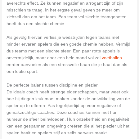
averechts effect. Ze kunnen negatief en arrogant zijn of zijn
misschien te traag. In het ergste geval geven ze meer om
zichzelf dan om het team. Een team vol slechte teamgenoten
heeft dus een slechte chemie.
Als gevolg hiervan verlies je wedstrijden tegen teams met
minder ervaren spelers die een goede chemie hebben. Vermijd
dus teams met een slechte sfeer. Een paar rotte appels is
onvermijdelijk, maar door een hele mand vol zal
voetballen
eerder aanvoelen als een stressvolle baan die je haat dan als
een leuke sport.
De perfecte balans tussen discipline en plezier
De ideale coach heeft strenge eigenschappen, maar weet ook
hoe hij dingen leuk moet maken zonder de ontwikkeling van de
speler op te offeren. Pas tegelijkertijd op voor negatieve of
gemakzuchtige coaches. Deze coaches kunnen met hun
humeur de sfeer beïnvloeden. Hun onzekerheid en negativiteit
kan een gespannen omgeving creëren die al het plezier uit het
spelen haalt en spelers stijf en zelfs nerveus maakt.