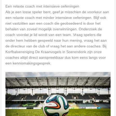
Een relaxte coach met intensieve oefeningen
Als je een losse speler bent, geef je misschien de voorkeur aan
een relaxte coach met minder intensieve oefeningen. Blijf ook
niet vastzitten aan een coach die geobsedeerd is door het
behalen van zoveel mogelijk overwinningen. Onderzoek de
coach voordat je lid wordt van een team. Vraag spelers die
onder hem hebben gespeeld naar hun mening, vraag het aan
de directeur van de club of vraag het aan andere coaches. Bij
Korfbalvereniging De Kraanvogels in Soerendonk zijn onze
coaches altijd direct aanspreekbaar dus kom eens langs voor
een kennismakingsgesprek.