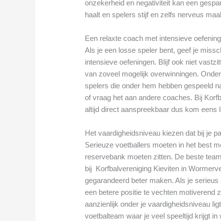
onzekerheid en negativiteit kan een gespan
haalt en spelers stijf en zelfs nerveus maa
Een relaxte coach met intensieve oefenin
Als je een losse speler bent, geef je mis
intensieve oefeningen. Blijf ook niet vast
van zoveel mogelijk overwinningen. Onder
spelers die onder hem hebben gespeeld na
of vraag het aan andere coaches. Bij Korf
altijd direct aanspreekbaar dus kom eens
Het vaardigheidsniveau kiezen dat bij je p
Serieuze voetballers moeten in het best mo
reservebank moeten zitten. De beste tea
bij Korfbalvereniging Kieviten in Wormerve
gegarandeerd beter maken. Als je serieus 
een betere positie te vechten motiverend z
aanzienlijk onder je vaardigheidsniveau ligt
voetbalteam waar je veel speeltijd krijgt in