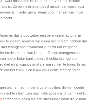
eus want misschien is het beter om voor een minder
 huis is. Zo ben je in ieder geval minder vermoeid door
erveer is in ieder geval ideaal voor mensen die in die
ub zoekt.
lteam en dat is dus zeker een belangrijke factor in je
r te kiezen. Idealiter wil je een hecht team hebben dat
len met teamgenoten waarvan je denkt dat ze goede
zier en de chemie van je team. Goede teamgenoten
leren hoe je beter kunt spelen. Slechte teamgenoten
tief en arrogant zijn of zijn misschien te traag. In het
dan om het team. Een team vol slechte teamgenoten
 tegen teams met minder ervaren spelers die een goede
slechte sfeer. Een paar rotte appels is onvermijdelijk,
en
eerder aanvoelen als een stressvolle baan die je haat