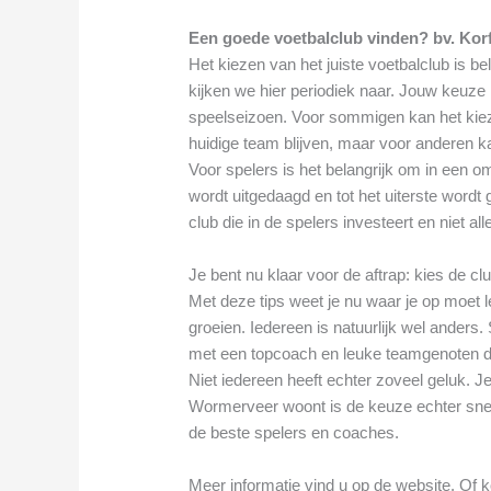
Een goede voetbalclub vinden? bv. Kor
Het kiezen van het juiste voetbalclub is be
kijken we hier periodiek naar. Jouw keuze 
speelseizoen. Voor sommigen kan het kiezen
huidige team blijven, maar voor anderen kan
Voor spelers is het belangrijk om in een o
wordt uitgedaagd en tot het uiterste wordt 
club die in de spelers investeert en niet al
Je bent nu klaar voor de aftrap: kies de cl
Met deze tips weet je nu waar je op moet le
groeien. Iedereen is natuurlijk wel ander
met een topcoach en leuke teamgenoten di
Niet iedereen heeft echter zoveel geluk. Je
Wormerveer woont is de keuze echter snel
de beste spelers en coaches.
Meer informatie vind u op de website. Of k