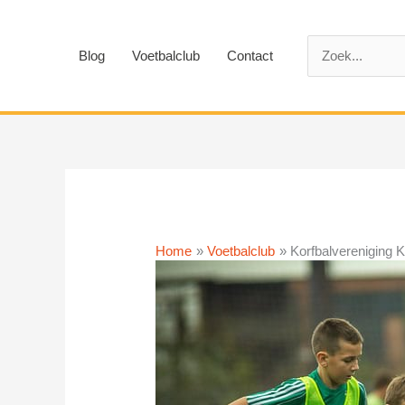
Ga
naar
Zoek
de
Blog
Voetbalclub
Contact
naar:
inhoud
Home
Voetbalclub
Korfbalvereniging 