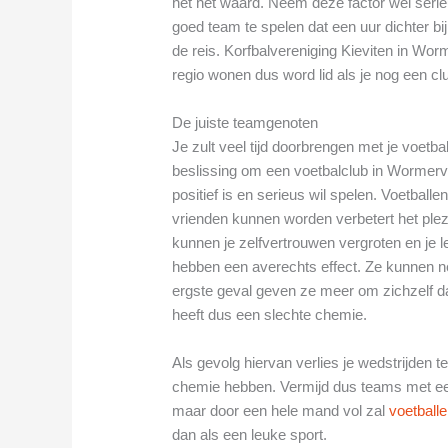
het het waard. Neem deze factor wel seri
goed team te spelen dat een uur dichter bij
de reis. Korfbalvereniging Kieviten in Worm
regio wonen dus word lid als je nog een cl
De juiste teamgenoten
Je zult veel tijd doorbrengen met je voetba
beslissing om een voetbalclub in Wormervee
positief is en serieus wil spelen. Voetbal
vrienden kunnen worden verbetert het ple
kunnen je zelfvertrouwen vergroten en je 
hebben een averechts effect. Ze kunnen nega
ergste geval geven ze meer om zichzelf 
heeft dus een slechte chemie.
Als gevolg hiervan verlies je wedstrijden
chemie hebben. Vermijd dus teams met een 
maar door een hele mand vol zal
voetball
dan als een leuke sport.