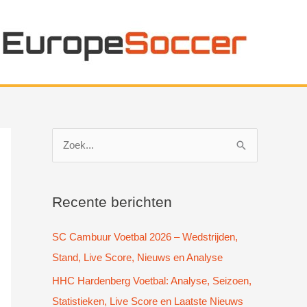
Z
o
e
k
Recente berichten
n
SC Cambuur Voetbal 2026 – Wedstrijden,
a
Stand, Live Score, Nieuws en Analyse
a
HHC Hardenberg Voetbal: Analyse, Seizoen,
r
Statistieken, Live Score en Laatste Nieuws
: