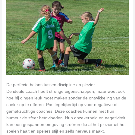
De perfecte balans tussen discipline en plezier
De ideale coach heeft strenge eigenschappen, maar weet ook
hoe hij dingen leuk moet maken zonder de ontwikkeling van de
speler op te offeren. Pas tegelijkertijd op voor negatieve of
gemakzuchtige coaches. Deze coaches kunnen met hun
humeur de sfeer beïnvloeden. Hun onzekerheid en negativiteit
kan een gespannen omgeving creëren die al het plezier uit het
spelen haalt en spelers stijf en zelfs nerveus maakt.