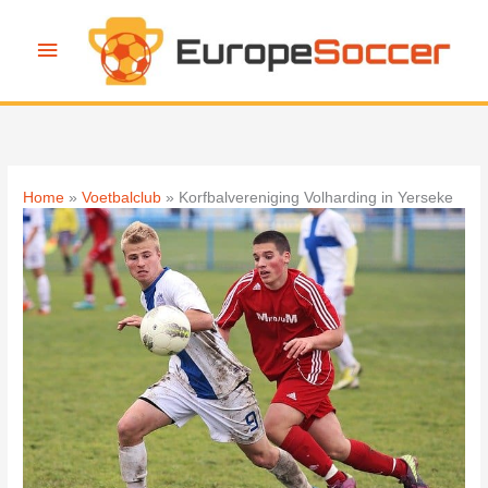
Ga
naar
Hoofdmenu
de
inhoud
Home
Voetbalclub
Korfbalvereniging Volharding in Yerseke