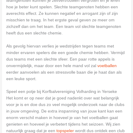
teamgenoten kunnen je zelfvertrouwen vergroten en je leren
hoe je beter kunt spelen. Slechte teamgenoten hebben een
averechts effect. Ze kunnen negatief en arrogant zijn of zijn
misschien te traag. In het ergste geval geven ze meer om
zichzelf dan om het team. Een team vol slechte teamgenoten
heeft dus een slechte chemie.
Als gevolg hiervan verlies je wedstrijden tegen teams met
minder ervaren spelers die een goede chemie hebben. Vermijd
dus teams met een slechte sfeer. Een paar rotte appels is
onvermijdelijk, maar door een hele mand vol zal
voetballen
eerder aanvoelen als een stressvolle baan die je haat dan als
een leuke sport.
Speel een potje bij Korfbalvereniging Volharding in Yerseke
Het komt er op neer dat je goed nadenkt over wat belangrijk
voor je is en doe dus zo veel mogelijk onderzoek naar de clubs
in jouw omgeving. De extra inspanning van jouw kant kan een
enorm verschil maken in hoeveel je van het voetballen gaat
genieten en hoeveel je verbetert tijdens het seizoen. Wij zien
natuurlijk graag dat je een
topspeler
wordt dus ontdek een club