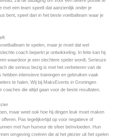
iveau, zal de uitdaging om voor een betere positie te
e met een team speelt dat aanzienlijk onder je
eus bent, speel dan in het beste voetbalteam waar je
eft
e voetbalteam te spelen, maar je moet dat wel
echte coach beperkt je ontwikkeling. In feite kan hij
en waardoor je een slechtere speler wordt. Serieuze
ch die serieus bezig is met het verbeteren van de
s hebben intensieve trainingen en gebruiken vaak
elers te halen. Wij bij MaksEvents in Groningen
 coaches die altijd gaan voor de beste resultaten.
ezier
pen, maar weet ook hoe hij dingen leuk moet maken
offeren. Pas tegelijkertijd op voor negatieve of
nnen met hun humeur de sfeer beïnvloeden. Hun
nen omgeving creëren die al het plezier uit het spelen