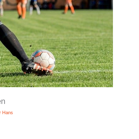
en
r
Hans