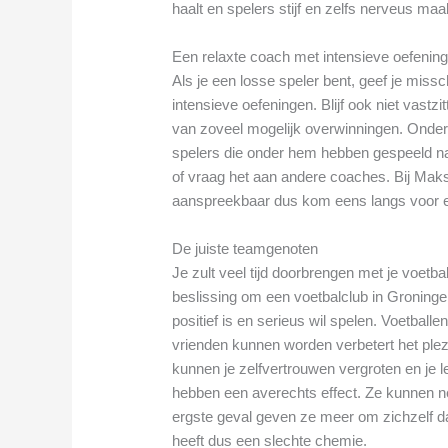
haalt en spelers stijf en zelfs nerveus maa
Een relaxte coach met intensieve oefenin
Als je een losse speler bent, geef je mis
intensieve oefeningen. Blijf ook niet vast
van zoveel mogelijk overwinningen. Onder
spelers die onder hem hebben gespeeld na
of vraag het aan andere coaches. Bij Maks
aanspreekbaar dus kom eens langs voor 
De juiste teamgenoten
Je zult veel tijd doorbrengen met je voetba
beslissing om een voetbalclub in Groningen
positief is en serieus wil spelen. Voetbal
vrienden kunnen worden verbetert het ple
kunnen je zelfvertrouwen vergroten en je 
hebben een averechts effect. Ze kunnen nega
ergste geval geven ze meer om zichzelf 
heeft dus een slechte chemie.