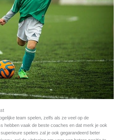
ast
gelijke team spelen, zelfs als ze veel op de
ms hebben vaak de beste coaches en dat merk je ook
superieure spelers zal je ook gegarandeerd beter