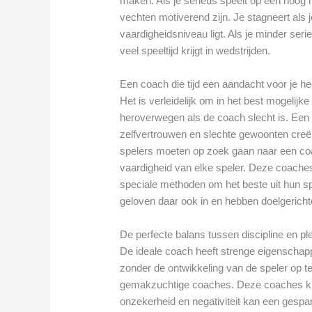
maken. Als je serieus speelt op een hoog n
vechten motiverend zijn. Je stagneert als j
vaardigheidsniveau ligt. Als je minder seri
veel speeltijd krijgt in wedstrijden.
Een coach die tijd een aandacht voor je he
Het is verleidelijk om in het best mogelijk
heroverwegen als de coach slecht is. Een sl
zelfvertrouwen en slechte gewoonten creër
spelers moeten op zoek gaan naar een coa
vaardigheid van elke speler. Deze coache
speciale methoden om het beste uit hun sp
geloven daar ook in en hebben doelgerichte
De perfecte balans tussen discipline en pl
De ideale coach heeft strenge eigenschap
zonder de ontwikkeling van de speler op te 
gemakzuchtige coaches. Deze coaches ku
onzekerheid en negativiteit kan een gespan