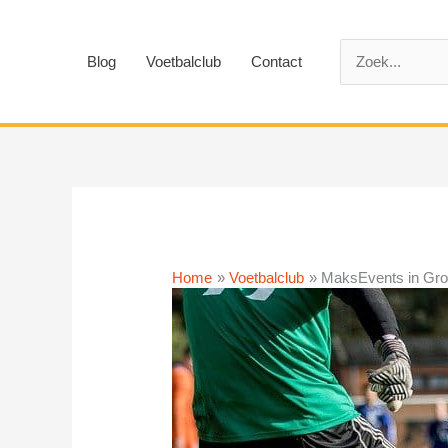
Ga
naar
Zoek
de
Blog
Voetbalclub
Contact
naar:
inhoud
Home
Voetbalclub
MaksEvents in Gro