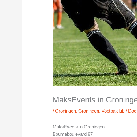
MaksEvents in Groning
/
Groningen
,
Groningen
,
Voetbalclub
/ Doo
MaksEvents in Groningen
Boumaboulevard 87