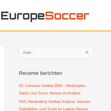
Z
o
e
k
Recente berichten
n
SC Cambuur Voetbal 2026 – Wedstrijden,
a
Stand, Live Score, Nieuws en Analyse
a
HHC Hardenberg Voetbal: Analyse, Seizoen,
r
Statistieken, Live Score en Laatste Nieuws
: