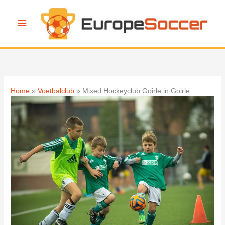
Ga
naar
Hoofdmenu
de
inhoud
Home
Voetbalclub
Mixed Hockeyclub Goirle in Goirle