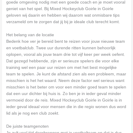
goede omgeving nodig met een goede coach en je moet vooral
geniet van het spel. Bij Mixed Hockeyclub Goirle in Goirle
geloven wij daarin en hebben wij daarom wat onmisbare tips
verzameld om te zorgen dat jij bij je ideale club terecht komt.
Het belang van de locatie
Bedenk hoe ver je bereid bent te reizen voor jouw nieuwe team
en voetbalclub. Twee uur durende ritten kunnen behoorlijk
oplopen, vooral als jouw team drie tot vijf keer per week oefent.
Dat gezegd hebbende, zijn er serieuze spelers die voor elke
training wel een paar uur reizen om met het best mogelijke
team te spelen. Je kunt de afstand zien als een probleem, maar
misschien is het het waard. Neem deze factor wel serieus want
misschien is het beter om voor een minder goed team te spelen
dat een uur dichter bij huis is. Zo ben je in ieder geval minder
vermoeid door de reis. Mixed Hockeyclub Goirle in Goirle is in
ieder geval ideaal voor mensen die in die regio wonen dus word
lid als je nog een club zoekt.
De juiste teamgenoten
Je zult veel tijd doorbrengen met je voetbalteam en dat is dus