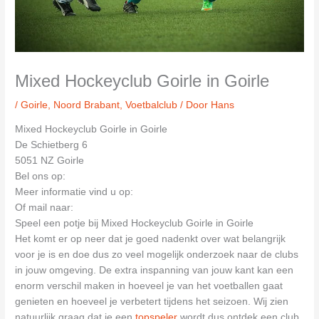
Mixed Hockeyclub Goirle in Goirle
/
Goirle
,
Noord Brabant
,
Voetbalclub
/ Door
Hans
Mixed Hockeyclub Goirle in Goirle
De Schietberg 6
5051 NZ Goirle
Bel ons op:
Meer informatie vind u op:
Of mail naar:
Speel een potje bij Mixed Hockeyclub Goirle in Goirle
Het komt er op neer dat je goed nadenkt over wat belangrijk
voor je is en doe dus zo veel mogelijk onderzoek naar de clubs
in jouw omgeving. De extra inspanning van jouw kant kan een
enorm verschil maken in hoeveel je van het voetballen gaat
genieten en hoeveel je verbetert tijdens het seizoen. Wij zien
natuurlijk graag dat je een
topspeler
wordt dus ontdek een club