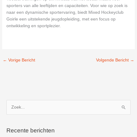
sporters van alle leeftijden en capaciteiten. Voor wie op zoek is
naar een dynamische sportervaring, biedt Mixed Hockeyclub
Goirle een uitstekende jeugdopleiding, met een focus op
ontwikkeling en sportplezier.
←
Vorige Bericht
Volgende Bericht
→
Z
o
e
k
Recente berichten
n