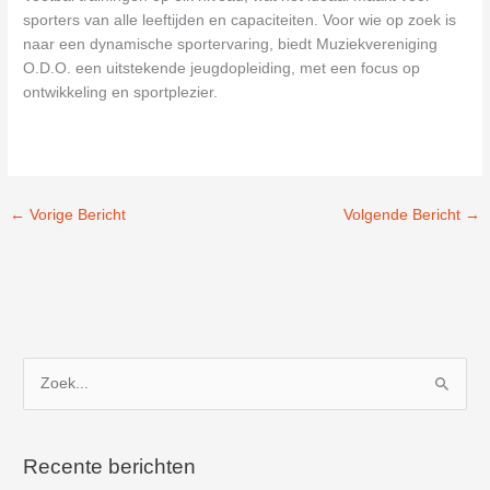
sporters van alle leeftijden en capaciteiten. Voor wie op zoek is
naar een dynamische sportervaring, biedt Muziekvereniging
O.D.O. een uitstekende jeugdopleiding, met een focus op
ontwikkeling en sportplezier.
←
Vorige Bericht
Volgende Bericht
→
Z
o
e
k
Recente berichten
n