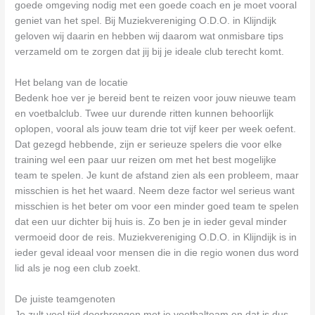
goede omgeving nodig met een goede coach en je moet vooral
geniet van het spel. Bij Muziekvereniging O.D.O. in Klijndijk
geloven wij daarin en hebben wij daarom wat onmisbare tips
verzameld om te zorgen dat jij bij je ideale club terecht komt.
Het belang van de locatie
Bedenk hoe ver je bereid bent te reizen voor jouw nieuwe team
en voetbalclub. Twee uur durende ritten kunnen behoorlijk
oplopen, vooral als jouw team drie tot vijf keer per week oefent.
Dat gezegd hebbende, zijn er serieuze spelers die voor elke
training wel een paar uur reizen om met het best mogelijke
team te spelen. Je kunt de afstand zien als een probleem, maar
misschien is het het waard. Neem deze factor wel serieus want
misschien is het beter om voor een minder goed team te spelen
dat een uur dichter bij huis is. Zo ben je in ieder geval minder
vermoeid door de reis. Muziekvereniging O.D.O. in Klijndijk is in
ieder geval ideaal voor mensen die in die regio wonen dus word
lid als je nog een club zoekt.
De juiste teamgenoten
Je zult veel tijd doorbrengen met je voetbalteam en dat is dus