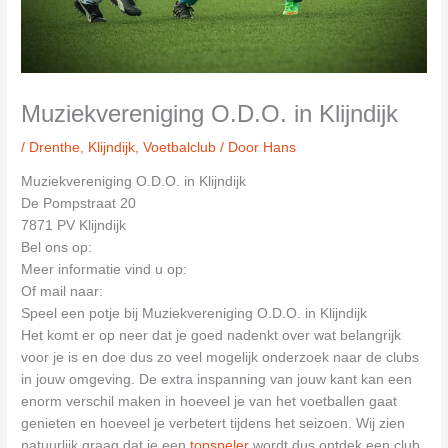
Muziekvereniging O.D.O. in Klijndijk
/
Drenthe
,
Klijndijk
,
Voetbalclub
/ Door
Hans
Muziekvereniging O.D.O. in Klijndijk
De Pompstraat 20
7871 PV Klijndijk
Bel ons op:
Meer informatie vind u op:
Of mail naar:
Speel een potje bij Muziekvereniging O.D.O. in Klijndijk
Het komt er op neer dat je goed nadenkt over wat belangrijk
voor je is en doe dus zo veel mogelijk onderzoek naar de clubs
in jouw omgeving. De extra inspanning van jouw kant kan een
enorm verschil maken in hoeveel je van het voetballen gaat
genieten en hoeveel je verbetert tijdens het seizoen. Wij zien
natuurlijk graag dat je een
topspeler
wordt dus ontdek een club