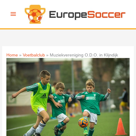
Ga
naar
Hoofdmenu
de
inhoud
Home
Voetbalclub
Muziekvereniging O.D.O. in Klijndijk