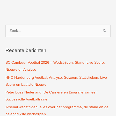
in
Budel
Dorplein
Z
o
e
k
Recente berichten
n
SC Cambuur Voetbal 2026 – Wedstrijden, Stand, Live Score,
a
Nieuws en Analyse
a
r
HHC Hardenberg Voetbal: Analyse, Seizoen, Statistieken, Live
:
Score en Laatste Nieuws
Peter Bosz Nederland: De Carrière en Biografie van een
Succesvolle Voetbaltrainer
Arsenal wedstrijden: alles over het programma, de stand en de
belangrijkste wedstrijden