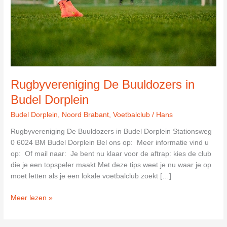
Rugbyvereniging De Buuldozers in
Budel Dorplein
Budel Dorplein
,
Noord Brabant
,
Voetbalclub
/
Hans
Rugbyvereniging De Buuldozers in Budel Dorplein Stationsweg
0 6024 BM Budel Dorplein Bel ons op: Meer informatie vind u
op: Of mail naar: Je bent nu klaar voor de aftrap: kies de club
die je een topspeler maakt Met deze tips weet je nu waar je op
moet letten als je een lokale voetbalclub zoekt […]
Rugbyvereniging
Meer lezen »
De
Buuldozers