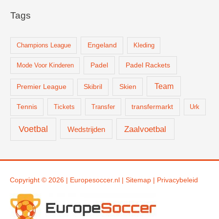
Tags
Champions League
Engeland
Kleding
Padel
Padel Rackets
Mode Voor Kinderen
Team
Skien
Premier League
Skibril
Tennis
Tickets
Transfer
transfermarkt
Urk
Voetbal
Zaalvoetbal
Wedstrijden
Copyright © 2026 |
Europesoccer.nl
|
Sit
emap
|
Privacybeleid