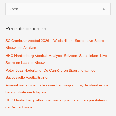
Z
o
e
k
Recente berichten
n
SC Cambuur Voetbal 2026 – Wedstrijden, Stand, Live Score,
a
Nieuws en Analyse
a
r
HHC Hardenberg Voetbal: Analyse, Seizoen, Statistieken, Live
:
Score en Laatste Nieuws
Peter Bosz Nederland: De Carrière en Biografie van een
Succesvolle Voetbaltrainer
Arsenal wedstrijden: alles over het programma, de stand en de
belangrijkste wedstrijden
HHC Hardenberg: alles over wedstrijden, stand en prestaties in
de Derde Divisie