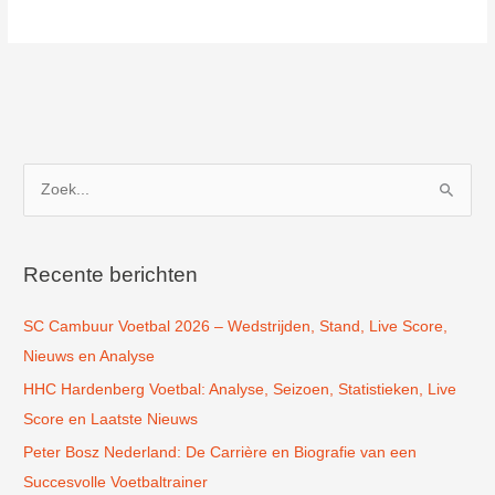
DOSL
(Door
Oefen.
Sterk
Leende)
in
Leende
Z
o
e
k
Recente berichten
n
SC Cambuur Voetbal 2026 – Wedstrijden, Stand, Live Score,
a
Nieuws en Analyse
a
r
HHC Hardenberg Voetbal: Analyse, Seizoen, Statistieken, Live
:
Score en Laatste Nieuws
Peter Bosz Nederland: De Carrière en Biografie van een
Succesvolle Voetbaltrainer