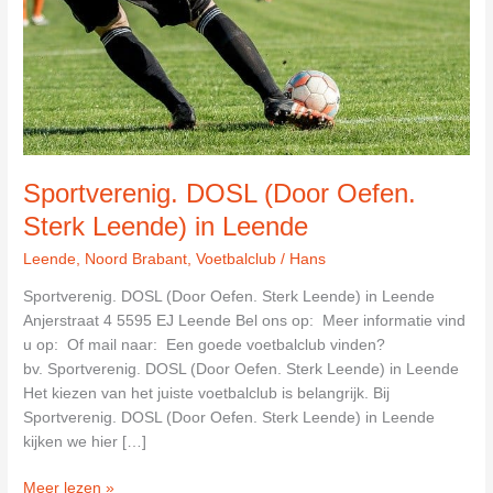
Sportverenig. DOSL (Door Oefen.
Sterk Leende) in Leende
Leende
,
Noord Brabant
,
Voetbalclub
/
Hans
Sportverenig. DOSL (Door Oefen. Sterk Leende) in Leende
Anjerstraat 4 5595 EJ Leende Bel ons op: Meer informatie vind
u op: Of mail naar: Een goede voetbalclub vinden?
bv. Sportverenig. DOSL (Door Oefen. Sterk Leende) in Leende
Het kiezen van het juiste voetbalclub is belangrijk. Bij
Sportverenig. DOSL (Door Oefen. Sterk Leende) in Leende
kijken we hier […]
Sportverenig.
Meer lezen »