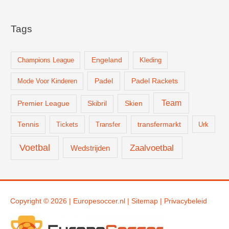
Tags
Champions League
Engeland
Kleding
Padel
Padel Rackets
Mode Voor Kinderen
Team
Skien
Premier League
Skibril
Tennis
Tickets
Transfer
transfermarkt
Urk
Voetbal
Zaalvoetbal
Wedstrijden
Copyright © 2026 |
Europesoccer.nl
|
Sit
emap
|
Privacybeleid