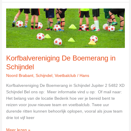
Dameskorfbalclub
Avanti
in
Schijndel
Korfbalvereniging De Boemerang in
Schijndel
Noord Brabant
,
Schijndel
,
Voetbalclub
/
Hans
Korfbalvereniging De Boemerang in Schijndel Jupiter 2 5482 XD
Schijndel Bel ons op: Meer informatie vind u op: Of mail naar:
Het belang van de locatie Bedenk hoe ver je bereid bent te
reizen voor jouw nieuwe team en voetbalclub. Twee uur
durende ritten kunnen behoorlijk oplopen, vooral als jouw team
drie tot vijf keer
Korfbalvereniging
Meer lezen »