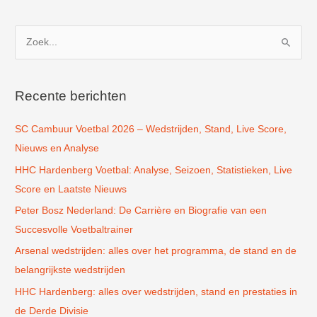
Z
o
e
k
Recente berichten
n
SC Cambuur Voetbal 2026 – Wedstrijden, Stand, Live Score,
a
Nieuws en Analyse
a
r
HHC Hardenberg Voetbal: Analyse, Seizoen, Statistieken, Live
:
Score en Laatste Nieuws
Peter Bosz Nederland: De Carrière en Biografie van een
Succesvolle Voetbaltrainer
Arsenal wedstrijden: alles over het programma, de stand en de
belangrijkste wedstrijden
HHC Hardenberg: alles over wedstrijden, stand en prestaties in
de Derde Divisie