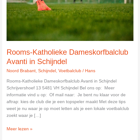
Rooms-Katholieke Dameskorfbalclub
Avanti in Schijndel
Noord Brabant
,
Schijndel
,
Voetbalclub
/
Hans
Rooms-Katholieke Dameskorfbalclub Avanti in Schijndel
Schrijvershoef 13 5481 VH Schijndel Bel ons op: Meer
informatie vind u op: Of mail naar: Je bent nu klaar voor de
aftrap: kies de club die je een topspeler maakt Met deze tips
weet je nu waar je op moet letten als je een lokale voetbalclub
zoekt waar je […]
Rooms-
Meer lezen »
Katholieke