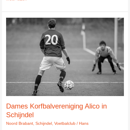
De
Boemerang
in
Schijndel
Dames Korfbalvereniging Alico in
Schijndel
Noord Brabant
,
Schijndel
,
Voetbalclub
/
Hans