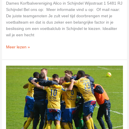
Dames Korfbalvereniging Alico in Schijndel Wijsstraat 1 5481 RJ
Schijndel Bel ons op: Meer informatie vind u op: Of mail naar:
De juiste teamgenoten Je zult veel tijd doorbrengen met je
voetbalteam en dat is dus zeker een belangrijke factor in je
beslissing om een voetbalclub in Schijndel te kiezen. Idealiter
wil je een hecht
Dames
Meer lezen »
Korfbalvereniging
Alico
in
Schijndel