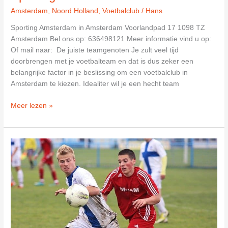
Amsterdam
,
Noord Holland
,
Voetbalclub
/
Hans
Sporting Amsterdam in Amsterdam Voorlandpad 17 1098 TZ
Amsterdam Bel ons op: 636498121 Meer informatie vind u op:
Of mail naar: De juiste teamgenoten Je zult veel tijd
doorbrengen met je voetbalteam en dat is dus zeker een
belangrijke factor in je beslissing om een voetbalclub in
Amsterdam te kiezen. Idealiter wil je een hecht team
Sporting
Meer lezen »
Amsterdam
in
Amsterdam