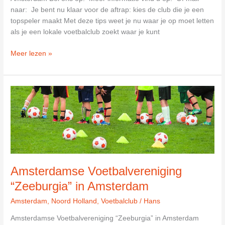
naar: Je bent nu klaar voor de aftrap: kies de club die je een
topspeler maakt Met deze tips weet je nu waar je op moet letten
als je een lokale voetbalclub zoekt waar je kunt
Stichting
Meer lezen »
Prisma
in
Amsterdam
Amsterdamse Voetbalvereniging
“Zeeburgia” in Amsterdam
Amsterdam
,
Noord Holland
,
Voetbalclub
/
Hans
Amsterdamse Voetbalvereniging “Zeeburgia” in Amsterdam