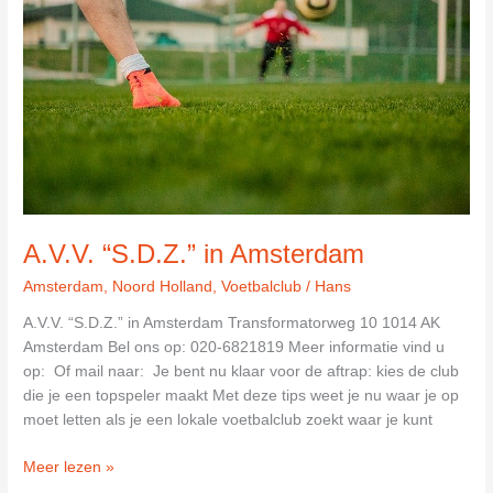
A.V.V. “S.D.Z.” in Amsterdam
Amsterdam
,
Noord Holland
,
Voetbalclub
/
Hans
A.V.V. “S.D.Z.” in Amsterdam Transformatorweg 10 1014 AK
Amsterdam Bel ons op: 020-6821819 Meer informatie vind u
op: Of mail naar: Je bent nu klaar voor de aftrap: kies de club
die je een topspeler maakt Met deze tips weet je nu waar je op
moet letten als je een lokale voetbalclub zoekt waar je kunt
A.V.V.
Meer lezen »
“S.D.Z.”