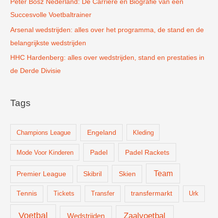
Peter Bosz Nederland: De Carrière en Biografie van een
Succesvolle Voetbaltrainer
Arsenal wedstrijden: alles over het programma, de stand en de
belangrijkste wedstrijden
HHC Hardenberg: alles over wedstrijden, stand en prestaties in
de Derde Divisie
Tags
Champions League
Engeland
Kleding
Padel
Padel Rackets
Mode Voor Kinderen
Team
Skien
Premier League
Skibril
Tennis
Tickets
Transfer
transfermarkt
Urk
Voetbal
Zaalvoetbal
Wedstrijden