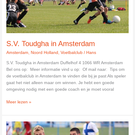
S.V. Toudgha in Amsterdam
Amsterdam
,
Noord Holland
,
Voetbalclub
/
Hans
S.V. Toudgha in Amsterdam Duffelhof 4 1066 WR Amsterdam
Bel ons op: Meer informatie vind u op: Of mail naar: Tips om
de voetbalclub in Amsterdam te vinden die bij je past Als speler
gaat het niet alleen maar om winnen. Je hebt een goede
omgeving nodig met een goede coach en je moet vooral
S.V.
Meer lezen »
Toudgha
in
Amsterdam