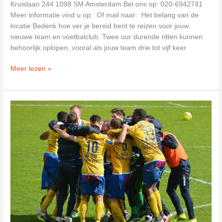
Kruislaan 244 1098 SM Amsterdam Bel ons op: 020-6942741
Meer informatie vind u op: Of mail naar: Het belang van de
locatie Bedenk hoe ver je bereid bent te reizen voor jouw
nieuwe team en voetbalclub. Twee uur durende ritten kunnen
behoorlijk oplopen, vooral als jouw team drie tot vijf keer
Amsterdamse
Meer lezen »
Voetbalvereniging
“Zeeburgia”
in
Amsterdam