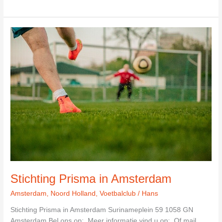
Chabab
Amsterdam-
Marokko
in
Amsterdam
Stichting Prisma in Amsterdam
Amsterdam
,
Noord Holland
,
Voetbalclub
/
Hans
Stichting Prisma in Amsterdam Surinameplein 59 1058 GN
Amsterdam Bel ons op: Meer informatie vind u op: Of mail