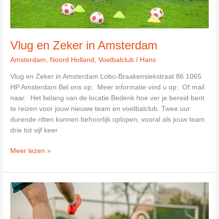
Vlug en Zeker in Amsterdam
Amsterdam
,
Noord Holland
,
Voetbalclub
/
Hans
Vlug en Zeker in Amsterdam Lobo-Braakensiekstraat 86 1065
HP Amsterdam Bel ons op: Meer informatie vind u op: Of mail
naar: Het belang van de locatie Bedenk hoe ver je bereid bent
te reizen voor jouw nieuwe team en voetbalclub. Twee uur
durende ritten kunnen behoorlijk oplopen, vooral als jouw team
drie tot vijf keer
Vlug
Meer lezen »
en
Zeker
in
Amsterdam