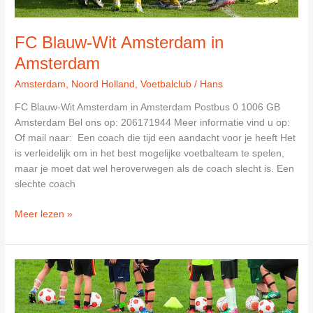
FC Blauw-Wit Amsterdam in
Amsterdam
Amsterdam
,
Noord Holland
,
Voetbalclub
/
Hans
FC Blauw-Wit Amsterdam in Amsterdam Postbus 0 1006 GB
Amsterdam Bel ons op: 206171944 Meer informatie vind u op:
Of mail naar: Een coach die tijd een aandacht voor je heeft Het
is verleidelijk om in het best mogelijke voetbalteam te spelen,
maar je moet dat wel heroverwegen als de coach slecht is. Een
slechte coach
FC
Meer lezen »
Blauw-
Wit
Amsterdam
in
Amsterdam