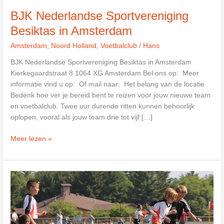
BJK Nederlandse Sportvereniging
Besiktas in Amsterdam
Amsterdam
,
Noord Holland
,
Voetbalclub
/
Hans
BJK Nederlandse Sportvereniging Besiktas in Amsterdam
Kierkegaardstraat 8 1064 XG Amsterdam Bel ons op: Meer
informatie vind u op: Of mail naar: Het belang van de locatie
Bedenk hoe ver je bereid bent te reizen voor jouw nieuwe team
en voetbalclub. Twee uur durende ritten kunnen behoorlijk
oplopen, vooral als jouw team drie tot vijf […]
BJK
Meer lezen »
Nederlandse
Sportvereniging
Besiktas
in
Amsterdam