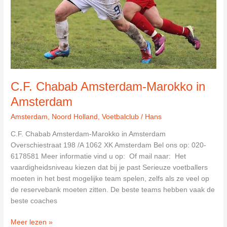
C.F. Chabab Amsterdam-Marokko in
Amsterdam
Amsterdam
,
Noord Holland
,
Voetbalclub
/
Hans
C.F. Chabab Amsterdam-Marokko in Amsterdam
Overschiestraat 198 /A 1062 XK Amsterdam Bel ons op: 020-
6178581 Meer informatie vind u op: Of mail naar: Het
vaardigheidsniveau kiezen dat bij je past Serieuze voetballers
moeten in het best mogelijke team spelen, zelfs als ze veel op
de reservebank moeten zitten. De beste teams hebben vaak de
beste coaches
C.F.
Meer lezen »