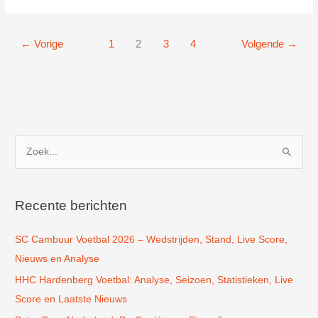
in
Amsterdam
←
Vorige
1
2
3
4
Volgende
→
Z
o
e
k
Recente berichten
n
SC Cambuur Voetbal 2026 – Wedstrijden, Stand, Live Score,
a
Nieuws en Analyse
a
r
HHC Hardenberg Voetbal: Analyse, Seizoen, Statistieken, Live
:
Score en Laatste Nieuws