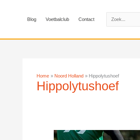
Ga
naar
Zoek
de
Blog
Voetbalclub
Contact
naar:
inhoud
Home
Noord Holland
Hippolytushoef
Hippolytushoef