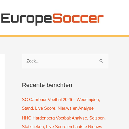
Z
o
e
k
Recente berichten
n
SC Cambuur Voetbal 2026 – Wedstrijden,
a
Stand, Live Score, Nieuws en Analyse
a
HHC Hardenberg Voetbal: Analyse, Seizoen,
r
Statistieken, Live Score en Laatste Nieuws
: