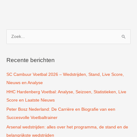
Limmen
Z
o
e
k
Recente berichten
n
SC Cambuur Voetbal 2026 – Wedstrijden, Stand, Live Score,
a
Nieuws en Analyse
a
r
HHC Hardenberg Voetbal: Analyse, Seizoen, Statistieken, Live
:
Score en Laatste Nieuws
Peter Bosz Nederland: De Carrière en Biografie van een
Succesvolle Voetbaltrainer
Arsenal wedstrijden: alles over het programma, de stand en de
belangrijkste wedstrijden