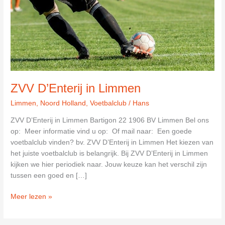
ZVV D’Enterij in Limmen
Limmen
,
Noord Holland
,
Voetbalclub
/
Hans
ZVV D’Enterij in Limmen Bartigon 22 1906 BV Limmen Bel ons
op: Meer informatie vind u op: Of mail naar: Een goede
voetbalclub vinden? bv. ZVV D’Enterij in Limmen Het kiezen van
het juiste voetbalclub is belangrijk. Bij ZVV D’Enterij in Limmen
kijken we hier periodiek naar. Jouw keuze kan het verschil zijn
tussen een goed en […]
ZVV
Meer lezen »
D’Enterij
in