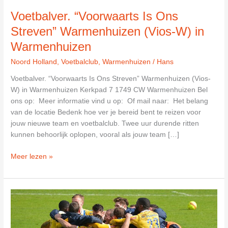
Voetbalver. “Voorwaarts Is Ons
Streven” Warmenhuizen (Vios-W) in
Warmenhuizen
Noord Holland
,
Voetbalclub
,
Warmenhuizen
/
Hans
Voetbalver. “Voorwaarts Is Ons Streven” Warmenhuizen (Vios-
W) in Warmenhuizen Kerkpad 7 1749 CW Warmenhuizen Bel
ons op: Meer informatie vind u op: Of mail naar: Het belang
van de locatie Bedenk hoe ver je bereid bent te reizen voor
jouw nieuwe team en voetbalclub. Twee uur durende ritten
kunnen behoorlijk oplopen, vooral als jouw team […]
Voetbalver.
Meer lezen »
“Voorwaarts
Is
Ons
Streven”
Warmenhuizen
(Vios-