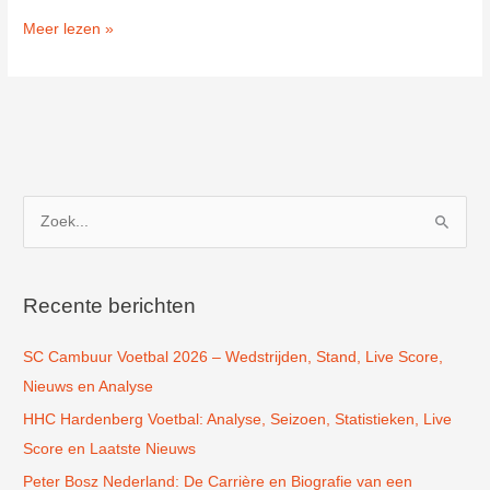
Zaalvoetbalvereniging
Meer lezen »
Voetbal
is
Onze
Sport
1979
in
Warmenhuizen
Z
o
e
k
Recente berichten
n
SC Cambuur Voetbal 2026 – Wedstrijden, Stand, Live Score,
a
Nieuws en Analyse
a
r
HHC Hardenberg Voetbal: Analyse, Seizoen, Statistieken, Live
:
Score en Laatste Nieuws
Peter Bosz Nederland: De Carrière en Biografie van een