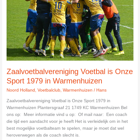
W)
in
Warmenhuizen
Zaalvoetbalvereniging Voetbal is Onze
Sport 1979 in Warmenhuizen
Noord Holland
,
Voetbalclub
,
Warmenhuizen
/
Hans
Zaalvoetbalvereniging Voetbal is Onze Sport 1979 in
Warmenhuizen Plantersgraaf 21 1749 KC Warmenhuizen Bel
ons op: Meer informatie vind u op: Of mail naar: Een coach
die tijd een aandacht voor je heeft Het is verleidelijk om in het
best mogelijke voetbalteam te spelen, maar je moet dat wel
heroverwegen als de coach slecht is.