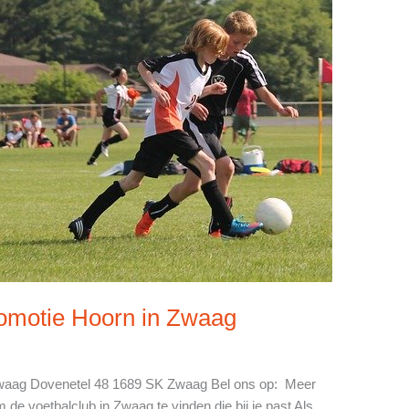
romotie Hoorn in Zwaag
 Zwaag Dovenetel 48 1689 SK Zwaag Bel ons op: Meer
 de voetbalclub in Zwaag te vinden die bij je past Als