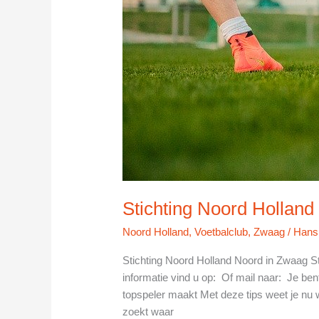
Stichting Noord Hollan
Noord Holland
,
Voetbalclub
,
Zwaag
/
Hans
Stichting Noord Holland Noord in Zwaag 
informatie vind u op: Of mail naar: Je bent
topspeler maakt Met deze tips weet je nu w
zoekt waar