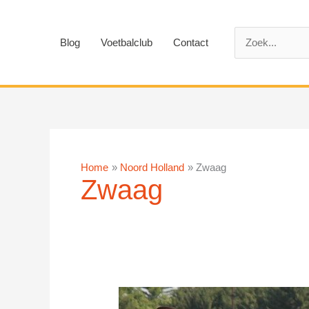
Ga
naar
Zoek
de
Blog
Voetbalclub
Contact
naar:
inhoud
Home
Noord Holland
Zwaag
Zwaag