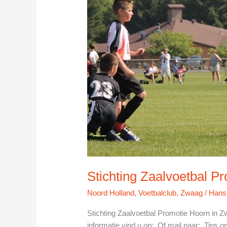
Stichting Zaalvoetbal P
Noord Holland
,
Voetbalclub
,
Zwaag
/
Hans
Stichting Zaalvoetbal Promotie Hoorn in
informatie vind u op: Of mail naar: Tips om