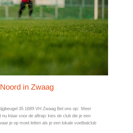
d Noord in Zwaag
Stijgbeugel 35 1689 VH Zwaag Bel ons op: Meer
 nu klaar voor de aftrap: kies de club die je een
aar je op moet letten als je een lokale voetbalclub