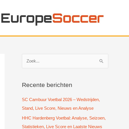
Z
o
e
k
Recente berichten
n
SC Cambuur Voetbal 2026 – Wedstrijden,
a
Stand, Live Score, Nieuws en Analyse
a
HHC Hardenberg Voetbal: Analyse, Seizoen,
r
Statistieken, Live Score en Laatste Nieuws
: