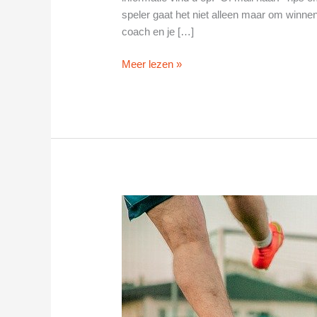
speler gaat het niet alleen maar om winn
coach en je […]
Stichting
Meer lezen »
Zaalvoetbal
Promotie
Hoorn
in
Zwaag