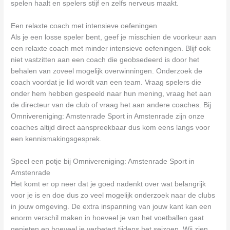
spelen haalt en spelers stijf en zelfs nerveus maakt.
Een relaxte coach met intensieve oefeningen
Als je een losse speler bent, geef je misschien de voorkeur aan
een relaxte coach met minder intensieve oefeningen. Blijf ook
niet vastzitten aan een coach die geobsedeerd is door het
behalen van zoveel mogelijk overwinningen. Onderzoek de
coach voordat je lid wordt van een team. Vraag spelers die
onder hem hebben gespeeld naar hun mening, vraag het aan
de directeur van de club of vraag het aan andere coaches. Bij
Omnivereniging: Amstenrade Sport in Amstenrade zijn onze
coaches altijd direct aanspreekbaar dus kom eens langs voor
een kennismakingsgesprek.
Speel een potje bij Omnivereniging: Amstenrade Sport in
Amstenrade
Het komt er op neer dat je goed nadenkt over wat belangrijk
voor je is en doe dus zo veel mogelijk onderzoek naar de clubs
in jouw omgeving. De extra inspanning van jouw kant kan een
enorm verschil maken in hoeveel je van het voetballen gaat
genieten en hoeveel je verbetert tijdens het seizoen. Wij zien