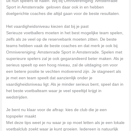
uit hun spelers te halen. Wij bij Omnivereniging: Amstenrade
Sport in Amstenrade geloven daar ook in en hebben
doelgerichte coaches die altijd gaan voor de beste resultaten.
Het vaardigheidsniveau kiezen dat bij je past
Serieuze voetballers moeten in het best mogelijke team spelen,
zelfs als ze veel op de reservebank moeten zitten. De beste
teams hebben vaak de beste coaches en dat merk je ook bij
Omnivereniging: Amstenrade Sport in Amstenrade. Spelen met
superieure spelers zal je ook gegarandeerd beter maken. Als je
serieus speelt op een hoog niveau, zal de uitdaging om voor
een betere positie te vechten motiverend zijn. Je stagneert als
je met een team speelt dat aanzienlijk onder je
vaardigheidsniveau ligt. Als je minder serieus bent, speel dan in
het beste voetbalteam waar je veel speeltijd krijgt in
wedstrijden.
Je bent nu klaar voor de aftrap: kies de club die je een
topspeler maakt
Met deze tips weet je nu waar je op moet letten als je een lokale
voetbalclub zoekt waar je kunt groeien. Iedereen is natuurlijk