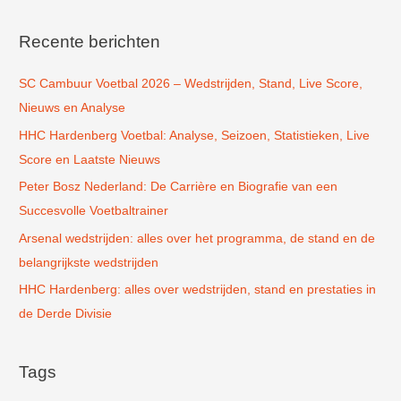
e
k
Recente berichten
n
SC Cambuur Voetbal 2026 – Wedstrijden, Stand, Live Score,
a
Nieuws en Analyse
a
r
HHC Hardenberg Voetbal: Analyse, Seizoen, Statistieken, Live
:
Score en Laatste Nieuws
Peter Bosz Nederland: De Carrière en Biografie van een
Succesvolle Voetbaltrainer
Arsenal wedstrijden: alles over het programma, de stand en de
belangrijkste wedstrijden
HHC Hardenberg: alles over wedstrijden, stand en prestaties in
de Derde Divisie
Tags