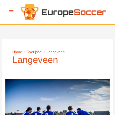
Ga
naar
Hoofdmenu
de
inhoud
Home
Overijssel
Langeveen
Langeveen