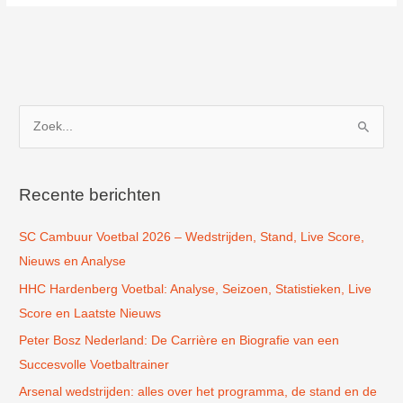
in
Langeveen
Z
o
e
k
Recente berichten
n
SC Cambuur Voetbal 2026 – Wedstrijden, Stand, Live Score,
a
Nieuws en Analyse
a
r
HHC Hardenberg Voetbal: Analyse, Seizoen, Statistieken, Live
:
Score en Laatste Nieuws
Peter Bosz Nederland: De Carrière en Biografie van een
Succesvolle Voetbaltrainer
Arsenal wedstrijden: alles over het programma, de stand en de