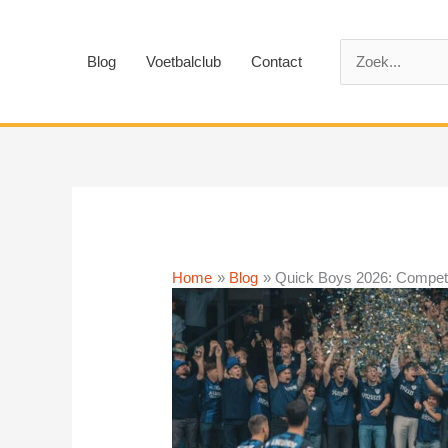
Ga
naar
Zoek
de
Blog
Voetbalclub
Contact
naar:
inhoud
Home
Blog
Quick Boys 2026: Competi