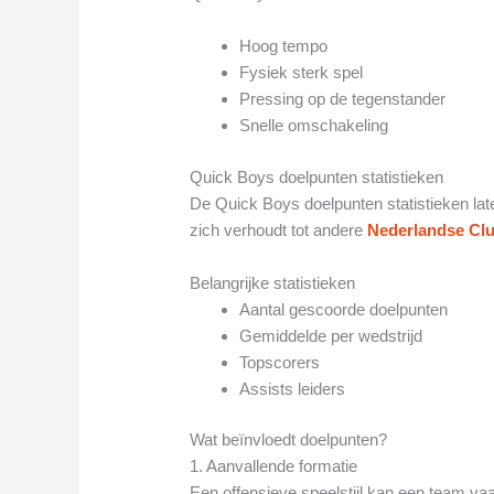
Hoog tempo
Fysiek sterk spel
Pressing op de tegenstander
Snelle omschakeling
Quick Boys doelpunten statistieken
De Quick Boys doelpunten statistieken late
zich verhoudt tot andere
Nederlandse Cl
Belangrijke statistieken
Aantal gescoorde doelpunten
Gemiddelde per wedstrijd
Topscorers
Assists leiders
Wat beïnvloedt doelpunten?
1. Aanvallende formatie
Een offensieve speelstijl kan een team va