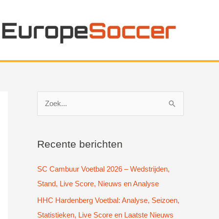
Z
o
e
k
Recente berichten
n
SC Cambuur Voetbal 2026 – Wedstrijden,
a
Stand, Live Score, Nieuws en Analyse
a
HHC Hardenberg Voetbal: Analyse, Seizoen,
r
Statistieken, Live Score en Laatste Nieuws
: