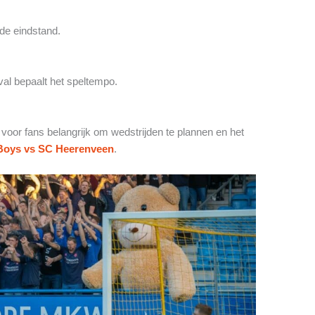
de eindstand.
l bepaalt het speltempo.
or fans belangrijk om wedstrijden te plannen en het
Boys vs SC Heerenveen
.