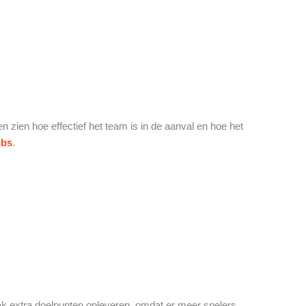
n zien hoe effectief het team is in de aanval en hoe het
ubs
.
ak extra doelpunten opleveren, omdat er meer spelers