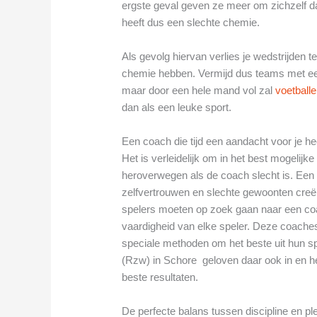
ergste geval geven ze meer om zichzelf 
heeft dus een slechte chemie.
Als gevolg hiervan verlies je wedstrijden
chemie hebben. Vermijd dus teams met een 
maar door een hele mand vol zal
voetball
dan als een leuke sport.
Een coach die tijd een aandacht voor je he
Het is verleidelijk om in het best mogelijk
heroverwegen als de coach slecht is. Een sl
zelfvertrouwen en slechte gewoonten creër
spelers moeten op zoek gaan naar een coa
vaardigheid van elke speler. Deze coache
speciale methoden om het beste uit hun sp
(Rzw) in Schore geloven daar ook in en he
beste resultaten.
De perfecte balans tussen discipline en pl