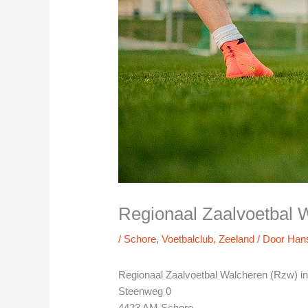
Regionaal Zaalvoetbal 
/
Schore
,
Voetbalclub
,
Zeeland
/ Door
Han
Regionaal Zaalvoetbal Walcheren (Rzw) i
Steenweg 0
4423 AM Schore