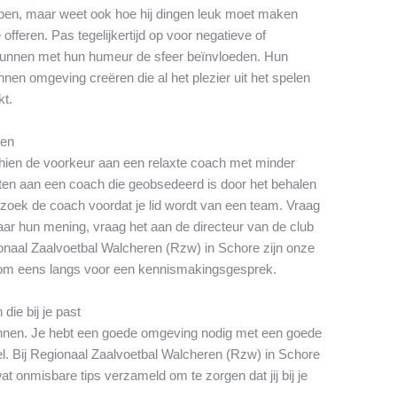
pen, maar weet ook hoe hij dingen leuk moet maken
offeren. Pas tegelijkertijd op voor negatieve of
nnen met hun humeur de sfeer beïnvloeden. Hun
nen omgeving creëren die al het plezier uit het spelen
kt.
gen
schien de voorkeur aan een relaxte coach met minder
zitten aan een coach die geobsedeerd is door het behalen
zoek de coach voordat je lid wordt van een team. Vraag
ar hun mening, vraag het aan de directeur van de club
onaal Zaalvoetbal Walcheren (Rzw) in Schore zijn onze
 kom eens langs voor een kennismakingsgesprek.
die bij je past
winnen. Je hebt een goede omgeving nodig met een goede
el. Bij Regionaal Zaalvoetbal Walcheren (Rzw) in Schore
t onmisbare tips verzameld om te zorgen dat jij bij je