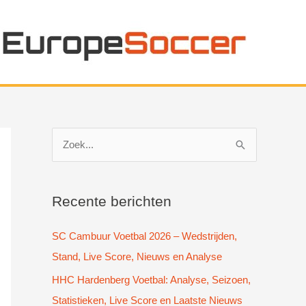
Z
o
e
k
Recente berichten
n
SC Cambuur Voetbal 2026 – Wedstrijden,
a
Stand, Live Score, Nieuws en Analyse
a
HHC Hardenberg Voetbal: Analyse, Seizoen,
r
Statistieken, Live Score en Laatste Nieuws
: