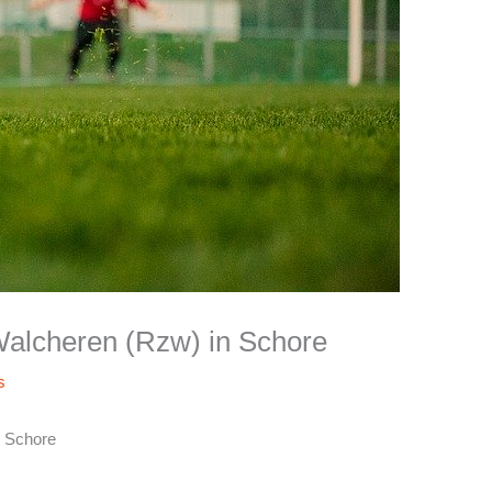
Walcheren (Rzw) in Schore
s
n Schore