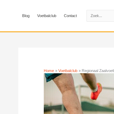
Ga
naar
Zoek
de
Blog
Voetbalclub
Contact
naar:
inhoud
Home
Voetbalclub
Regionaal Zaalvoet