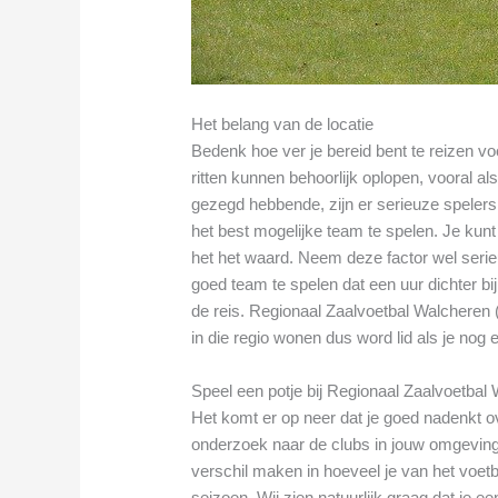
Het belang van de locatie
Bedenk hoe ver je bereid bent te reizen v
ritten kunnen behoorlijk oplopen, vooral als
gezegd hebbende, zijn er serieuze spelers 
het best mogelijke team te spelen. Je kun
het het waard. Neem deze factor wel seri
goed team te spelen dat een uur dichter bij
de reis. Regionaal Zaalvoetbal Walcheren 
in die regio wonen dus word lid als je nog 
Speel een potje bij Regionaal Zaalvoetbal
Het komt er op neer dat je goed nadenkt ov
onderzoek naar de clubs in jouw omgeving
verschil maken in hoeveel je van het voetba
seizoen. Wij zien natuurlijk graag dat je e