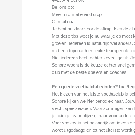
Bel ons op:
Meer informatie vind u op:
Of mail naar:
Je bent nu klaar voor de aftrap: kies de cl
Met deze tips weet je nu waar je op moet le
groeien. Iedereen is natuurlijk wel ander
met een topcoach en leuke teamgenoten di
Niet iedereen heeft echter zoveel geluk. Je
Schore woont is de keuze echter snel gem
club met de beste spelers en coaches.
Een goede voetbalclub vinden? bv. Reg
Het kiezen van het juiste voetbalclub is b
Schore kijken we hier periodiek naar. Jou
slecht speelseizoen. Voor sommigen kan het
je huidige team blijven, maar voor anderen k
Voor spelers is het belangrijk om in een o
wordt uitgedaagd en tot het uiterste wordt 