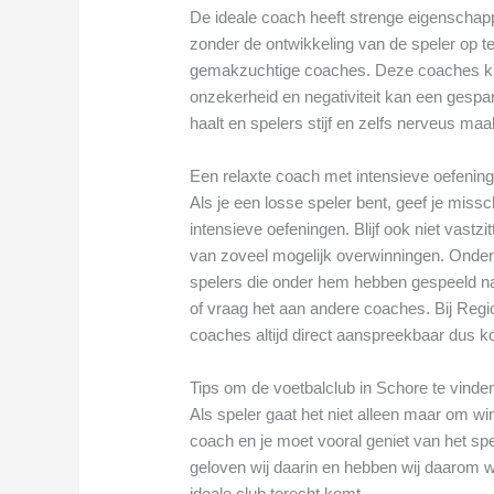
De ideale coach heeft strenge eigenschap
zonder de ontwikkeling van de speler op te 
gemakzuchtige coaches. Deze coaches ku
onzekerheid en negativiteit kan een gespan
haalt en spelers stijf en zelfs nerveus maa
Een relaxte coach met intensieve oefenin
Als je een losse speler bent, geef je mis
intensieve oefeningen. Blijf ook niet vast
van zoveel mogelijk overwinningen. Onder
spelers die onder hem hebben gespeeld na
of vraag het aan andere coaches. Bij Regi
coaches altijd direct aanspreekbaar dus
Tips om de voetbalclub in Schore te vinden 
Als speler gaat het niet alleen maar om 
coach en je moet vooral geniet van het sp
geloven wij daarin en hebben wij daarom wa
ideale club terecht komt.