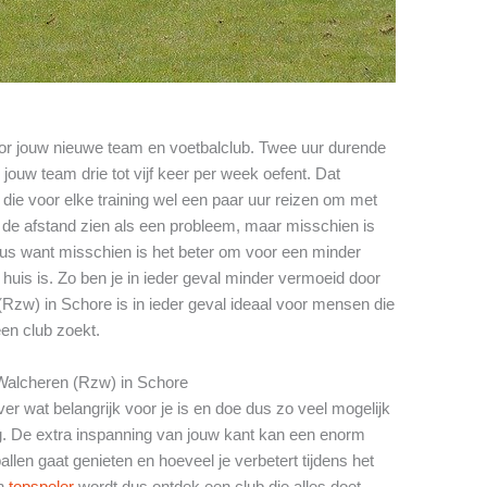
oor jouw nieuwe team en voetbalclub. Twee uur durende
 jouw team drie tot vijf keer per week oefent. Dat
die voor elke training wel een paar uur reizen om met
t de afstand zien als een probleem, maar misschien is
eus want misschien is het beter om voor een minder
 huis is. Zo ben je in ieder geval minder vermoeid door
(Rzw) in Schore is in ieder geval ideaal voor mensen die
een club zoekt.
 Walcheren (Rzw) in Schore
er wat belangrijk voor je is en doe dus zo veel mogelijk
. De extra inspanning van jouw kant kan een enorm
llen gaat genieten en hoeveel je verbetert tijdens het
en
topspeler
wordt dus ontdek een club die alles doet