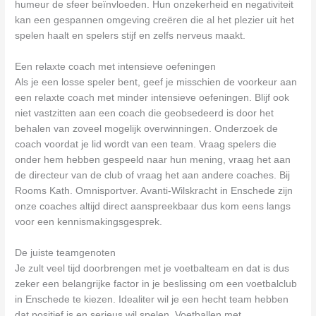
humeur de sfeer beïnvloeden. Hun onzekerheid en negativiteit
kan een gespannen omgeving creëren die al het plezier uit het
spelen haalt en spelers stijf en zelfs nerveus maakt.
Een relaxte coach met intensieve oefeningen
Als je een losse speler bent, geef je misschien de voorkeur aan
een relaxte coach met minder intensieve oefeningen. Blijf ook
niet vastzitten aan een coach die geobsedeerd is door het
behalen van zoveel mogelijk overwinningen. Onderzoek de
coach voordat je lid wordt van een team. Vraag spelers die
onder hem hebben gespeeld naar hun mening, vraag het aan
de directeur van de club of vraag het aan andere coaches. Bij
Rooms Kath. Omnisportver. Avanti-Wilskracht in Enschede zijn
onze coaches altijd direct aanspreekbaar dus kom eens langs
voor een kennismakingsgesprek.
De juiste teamgenoten
Je zult veel tijd doorbrengen met je voetbalteam en dat is dus
zeker een belangrijke factor in je beslissing om een voetbalclub
in Enschede te kiezen. Idealiter wil je een hecht team hebben
dat positief is en serieus wil spelen. Voetballen met