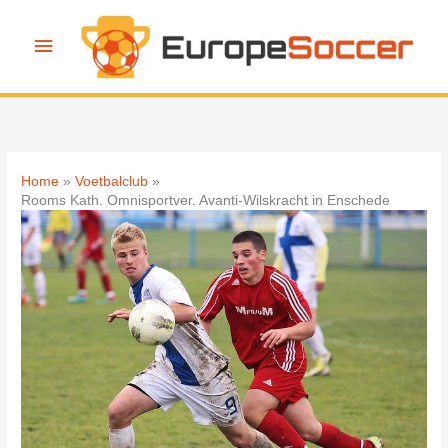
Ga
naar
Hoofdmenu
de
inhoud
Home
Voetbalclub
Rooms Kath. Omnisportver. Avanti-Wilskracht in Enschede