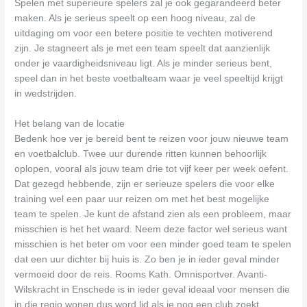
Spelen met superieure spelers zal je ook gegarandeerd beter
maken. Als je serieus speelt op een hoog niveau, zal de
uitdaging om voor een betere positie te vechten motiverend
zijn. Je stagneert als je met een team speelt dat aanzienlijk
onder je vaardigheidsniveau ligt. Als je minder serieus bent,
speel dan in het beste voetbalteam waar je veel speeltijd krijgt
in wedstrijden.
Het belang van de locatie
Bedenk hoe ver je bereid bent te reizen voor jouw nieuwe team
en voetbalclub. Twee uur durende ritten kunnen behoorlijk
oplopen, vooral als jouw team drie tot vijf keer per week oefent.
Dat gezegd hebbende, zijn er serieuze spelers die voor elke
training wel een paar uur reizen om met het best mogelijke
team te spelen. Je kunt de afstand zien als een probleem, maar
misschien is het het waard. Neem deze factor wel serieus want
misschien is het beter om voor een minder goed team te spelen
dat een uur dichter bij huis is. Zo ben je in ieder geval minder
vermoeid door de reis. Rooms Kath. Omnisportver. Avanti-
Wilskracht in Enschede is in ieder geval ideaal voor mensen die
in die regio wonen dus word lid als je nog een club zoekt.