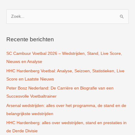
Z
o
e
k
Recente berichten
n
SC Cambuur Voetbal 2026 – Wedstrijden, Stand, Live Score,
a
Nieuws en Analyse
a
r
HHC Hardenberg Voetbal: Analyse, Seizoen, Statistieken, Live
:
Score en Laatste Nieuws
Peter Bosz Nederland: De Carrière en Biografie van een
Succesvolle Voetbaltrainer
Arsenal wedstrijden: alles over het programma, de stand en de
belangrijkste wedstrijden
HHC Hardenberg: alles over wedstrijden, stand en prestaties in
de Derde Divisie