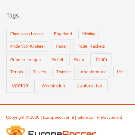
Tags
Champions League
Engeland
Kleding
Padel
Padel Rackets
Mode Voor Kinderen
Team
Skien
Premier League
Skibril
Tennis
Tickets
Transfer
transfermarkt
Urk
Voetbal
Zaalvoetbal
Wedstrijden
Copyright © 2026 |
Europesoccer.nl
|
Sit
emap
|
Privacybeleid