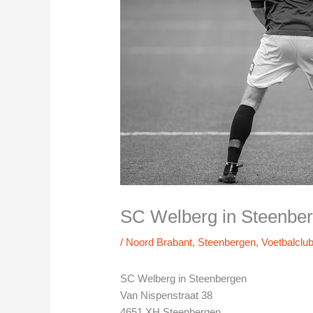
SC Welberg in Steenbe
/
Noord Brabant
,
Steenbergen
,
Voetbalclu
SC Welberg in Steenbergen
Van Nispenstraat 38
4651 XH Steenbergen