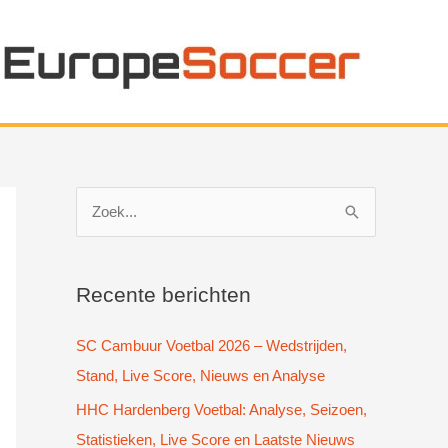
Z
o
e
k
Recente berichten
n
SC Cambuur Voetbal 2026 – Wedstrijden,
a
Stand, Live Score, Nieuws en Analyse
a
HHC Hardenberg Voetbal: Analyse, Seizoen,
r
Statistieken, Live Score en Laatste Nieuws
: