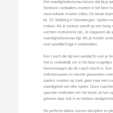
Het vaardigheidsniveau kiezen dat bij je p
Serieuze voetballers moeten in het best mo
reservebank moeten zitten. De beste tea
bij SC Welberg in Steenbergen. Spelen me
maken. Als je serieus speelt op een hoog n
vechten motiverend zijn. Je stagneert als j
vaardigheidsniveau ligt. Als je minder seri
veel speeltijd krijgt in wedstrijden.
Een coach die tijd een aandacht voor je he
Het is verleidelijk om in het best mogelijk
heroverwegen als de coach slecht is. Een sl
zelfvertrouwen en slechte gewoonten creër
spelers moeten op zoek gaan naar een coa
vaardigheid van elke speler. Deze coache
speciale methoden om het beste uit hun sp
geloven daar ook in en hebben doelgerichte
De perfecte balans tussen discipline en pl