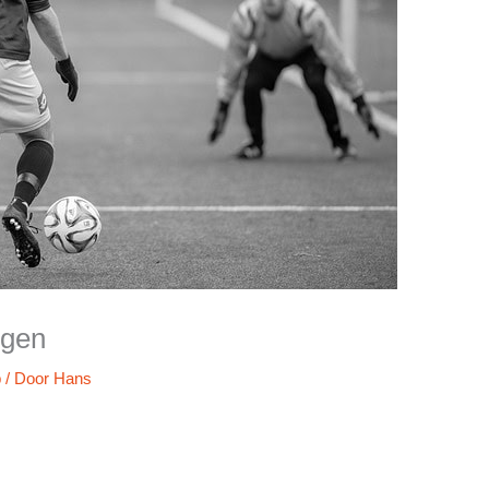
rgen
b
/ Door
Hans