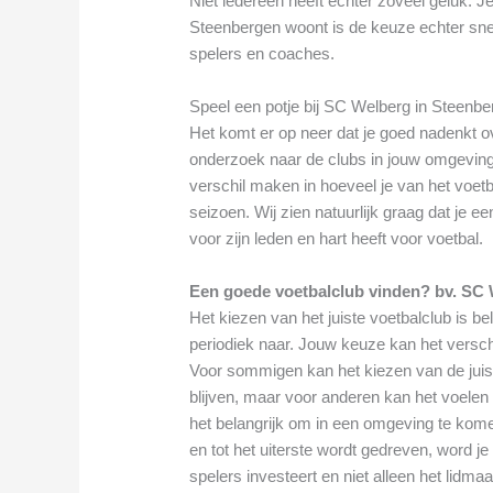
Niet iedereen heeft echter zoveel geluk. Je
Steenbergen woont is de keuze echter sne
spelers en coaches.
Speel een potje bij SC Welberg in Steenb
Het komt er op neer dat je goed nadenkt ov
onderzoek naar de clubs in jouw omgeving
verschil maken in hoeveel je van het voetba
seizoen. Wij zien natuurlijk graag dat je e
voor zijn leden en hart heeft voor voetbal.
Een goede voetbalclub vinden? bv. SC 
Het kiezen van het juiste voetbalclub is be
periodiek naar. Jouw keuze kan het versch
Voor sommigen kan het kiezen van de juiste
blijven, maar voor anderen kan het voelen al
het belangrijk om in een omgeving te kome
en tot het uiterste wordt gedreven, word je 
spelers investeert en niet alleen het lidma