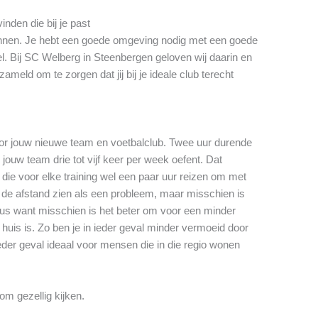
nden die bij je past
winnen. Je hebt een goede omgeving nodig met een goede
el. Bij SC Welberg in Steenbergen geloven wij daarin en
meld om te zorgen dat jij bij je ideale club terecht
oor jouw nieuwe team en voetbalclub. Twee uur durende
 jouw team drie tot vijf keer per week oefent. Dat
die voor elke training wel een paar uur reizen om met
t de afstand zien als een probleem, maar misschien is
eus want misschien is het beter om voor een minder
 huis is. Zo ben je in ieder geval minder vermoeid door
eder geval ideaal voor mensen die in die regio wonen
om gezellig kijken.