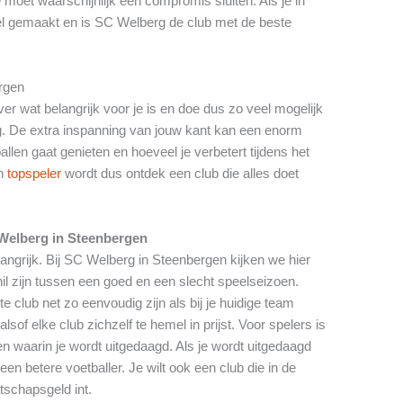
 moet waarschijnlijk een compromis sluiten. Als je in
l gemaakt en is SC Welberg de club met de beste
ergen
er wat belangrijk voor je is en doe dus zo veel mogelijk
. De extra inspanning van jouw kant kan een enorm
llen gaat genieten en hoeveel je verbetert tijdens het
en
topspeler
wordt dus ontdek een club die alles doet
Welberg in Steenbergen
langrijk. Bij SC Welberg in Steenbergen kijken we hier
il zijn tussen een goed en een slecht speelseizoen.
 club net zo eenvoudig zijn als bij je huidige team
sof elke club zichzelf te hemel in prijst. Voor spelers is
n waarin je wordt uitgedaagd. Als je wordt uitgedaagd
een betere voetballer. Je wilt ook een club die in de
atschapsgeld int.