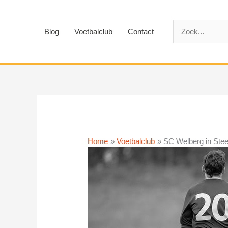
Ga
naar
Zoek
de
Blog
Voetbalclub
Contact
naar:
inhoud
Home
Voetbalclub
SC Welberg in Ste