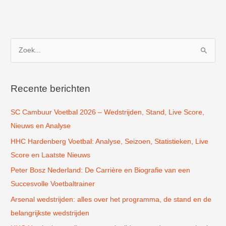
Z
o
e
k
Recente berichten
n
SC Cambuur Voetbal 2026 – Wedstrijden, Stand, Live Score,
a
Nieuws en Analyse
a
r
HHC Hardenberg Voetbal: Analyse, Seizoen, Statistieken, Live
:
Score en Laatste Nieuws
Peter Bosz Nederland: De Carrière en Biografie van een
Succesvolle Voetbaltrainer
Arsenal wedstrijden: alles over het programma, de stand en de
belangrijkste wedstrijden