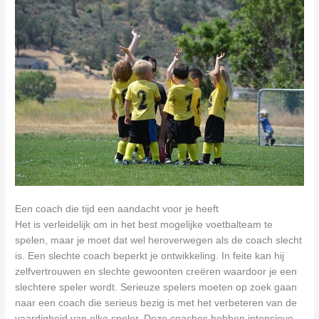
Een coach die tijd een aandacht voor je heeft
Het is verleidelijk om in het best mogelijke voetbalteam te
spelen, maar je moet dat wel heroverwegen als de coach slecht
is. Een slechte coach beperkt je ontwikkeling. In feite kan hij
zelfvertrouwen en slechte gewoonten creëren waardoor je een
slechtere speler wordt. Serieuze spelers moeten op zoek gaan
naar een coach die serieus bezig is met het verbeteren van de
vaardigheid van elke speler. Deze coaches hebben intensieve