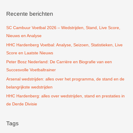
e
k
Recente berichten
n
SC Cambuur Voetbal 2026 – Wedstrijden, Stand, Live Score,
a
Nieuws en Analyse
a
r
HHC Hardenberg Voetbal: Analyse, Seizoen, Statistieken, Live
:
Score en Laatste Nieuws
Peter Bosz Nederland: De Carrière en Biografie van een
Succesvolle Voetbaltrainer
Arsenal wedstrijden: alles over het programma, de stand en de
belangrijkste wedstrijden
HHC Hardenberg: alles over wedstrijden, stand en prestaties in
de Derde Divisie
Tags