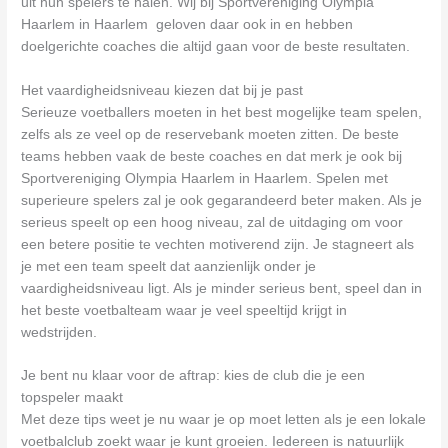
uit hun spelers te halen. Wij bij Sportvereniging Olympia
Haarlem in Haarlem geloven daar ook in en hebben
doelgerichte coaches die altijd gaan voor de beste resultaten.
Het vaardigheidsniveau kiezen dat bij je past
Serieuze voetballers moeten in het best mogelijke team spelen,
zelfs als ze veel op de reservebank moeten zitten. De beste
teams hebben vaak de beste coaches en dat merk je ook bij
Sportvereniging Olympia Haarlem in Haarlem. Spelen met
superieure spelers zal je ook gegarandeerd beter maken. Als je
serieus speelt op een hoog niveau, zal de uitdaging om voor
een betere positie te vechten motiverend zijn. Je stagneert als
je met een team speelt dat aanzienlijk onder je
vaardigheidsniveau ligt. Als je minder serieus bent, speel dan in
het beste voetbalteam waar je veel speeltijd krijgt in
wedstrijden.
Je bent nu klaar voor de aftrap: kies de club die je een
topspeler maakt
Met deze tips weet je nu waar je op moet letten als je een lokale
voetbalclub zoekt waar je kunt groeien. Iedereen is natuurlijk