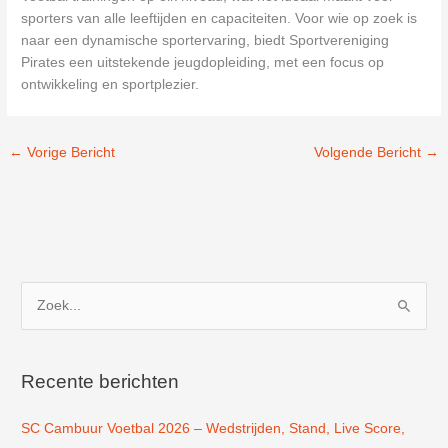
sporters van alle leeftijden en capaciteiten. Voor wie op zoek is
naar een dynamische sportervaring, biedt Sportvereniging
Pirates een uitstekende jeugdopleiding, met een focus op
ontwikkeling en sportplezier.
←
Vorige Bericht
Volgende Bericht
→
Z
o
e
k
Recente berichten
n
SC Cambuur Voetbal 2026 – Wedstrijden, Stand, Live Score,
a