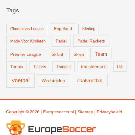
Tags
Champions League
Engeland
Kleding
Padel
Padel Rackets
Mode Voor Kinderen
Team
Skien
Premier League
Skibril
Tennis
Tickets
Transfer
transfermarkt
Urk
Voetbal
Zaalvoetbal
Wedstrijden
Copyright © 2026 |
Europesoccer.nl
|
Sit
emap
|
Privacybeleid