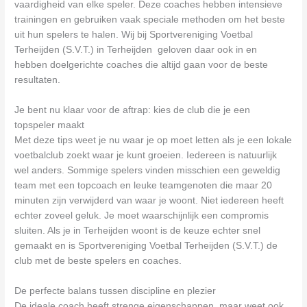
vaardigheid van elke speler. Deze coaches hebben intensieve
trainingen en gebruiken vaak speciale methoden om het beste
uit hun spelers te halen. Wij bij Sportvereniging Voetbal
Terheijden (S.V.T.) in Terheijden geloven daar ook in en
hebben doelgerichte coaches die altijd gaan voor de beste
resultaten.
Je bent nu klaar voor de aftrap: kies de club die je een
topspeler maakt
Met deze tips weet je nu waar je op moet letten als je een lokale
voetbalclub zoekt waar je kunt groeien. Iedereen is natuurlijk
wel anders. Sommige spelers vinden misschien een geweldig
team met een topcoach en leuke teamgenoten die maar 20
minuten zijn verwijderd van waar je woont. Niet iedereen heeft
echter zoveel geluk. Je moet waarschijnlijk een compromis
sluiten. Als je in Terheijden woont is de keuze echter snel
gemaakt en is Sportvereniging Voetbal Terheijden (S.V.T.) de
club met de beste spelers en coaches.
De perfecte balans tussen discipline en plezier
De ideale coach heeft strenge eigenschappen, maar weet ook