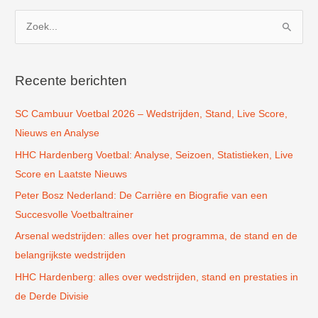
Z
o
e
k
Recente berichten
n
SC Cambuur Voetbal 2026 – Wedstrijden, Stand, Live Score,
a
Nieuws en Analyse
a
r
HHC Hardenberg Voetbal: Analyse, Seizoen, Statistieken, Live
:
Score en Laatste Nieuws
Peter Bosz Nederland: De Carrière en Biografie van een
Succesvolle Voetbaltrainer
Arsenal wedstrijden: alles over het programma, de stand en de
belangrijkste wedstrijden
HHC Hardenberg: alles over wedstrijden, stand en prestaties in
de Derde Divisie