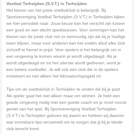
Voetbal Terheijden (S.V.T.) in Terheijden
Het kiezen van het juiste voetbalclub is belangrijk. Bij
Sportvereniging Voetbal Terheijden (S.V.T.) in Terheijden kijken
we hier periodiek naar. Jouw keuze kan het verschil zijn tussen
een goed en een slecht speelseizoen. Voor sommigen kan het
kiezen van de juiste club net zo eenvoudig zijn als bij je huidige
team blijven, maar voor anderen kan het voelen alsof elke club
zichzelf te hemel in prijst. Voor spelers is het belangrijk om in
een omgeving te komen waarin je wordt uitgedaagd. Als je
wordt uitgedaagd en tot het uiterste wordt gedreven, word je
een betere voetballer. Je wilt ook een club die in de spelers
investeert en niet alleen het lidmaatschapsgeld int.
Tips om de voetbalclub in Terheijden te vinden die bij je past
Als speler gaat het niet alleen maar om winnen. Je hebt een
goede omgeving nodig met een goede coach en je moet vooral
geniet van het spel. Bij Sportvereniging Voetbal Terheijden
(S.V.T.) in Terheijden geloven wij daarin en hebben wij daarom
wat onmisbare tips verzameld om te zorgen dat jij bij je ideale
club terecht komt.