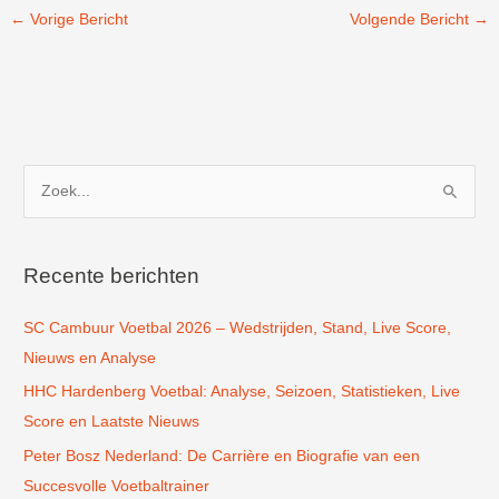
←
Vorige Bericht
Volgende Bericht
→
Z
o
e
k
Recente berichten
n
SC Cambuur Voetbal 2026 – Wedstrijden, Stand, Live Score,
a
Nieuws en Analyse
a
r
HHC Hardenberg Voetbal: Analyse, Seizoen, Statistieken, Live
:
Score en Laatste Nieuws
Peter Bosz Nederland: De Carrière en Biografie van een
Succesvolle Voetbaltrainer