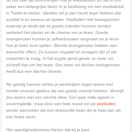
Je zult veel tijd doorbrengen met je voetbalteam en dat is dus
zeker een belangrijke factor in je beslissing om een voetbalclub
in Twello te kiezen. Idealiter wil je een hecht team hebben dat
positief is en serieus wil spelen. Voetballen met teamgenoten
waarvan je denkt dat ze goede vrienden kunnen worden
verbetert het plezier en de chemie van je team. Goede
teamgenoten kunnen je zelfvertrouwen vergroten en je leren
hoe je beter kunt spelen. Slechte teamgenoten hebben een
averechts effect. Ze kunnen negatief en arrogant zijn of zijn
misschien te traag. In het ergste geval geven ze meer om
zichzelf dan om het team. Een team vol slechte teamgenoten
heeft dus een slechte chemie.
Als gevolg hiervan verlies je wedstrijden tegen teams met
minder ervaren spelers die een goede chemie hebben. Vermijd
dus teams met een slechte sfeer. Een paar rotte appels is
onvermijdelijk, maar door een hele mand vol zal
voetballen
eerder aanvoelen als een stressvolle baan die je haat dan als
een leuke sport.
Het vaardigheidsniveau kiezen dat bij je past