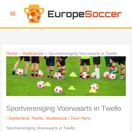
Ga
naar
Hoofdmenu
de
inhoud
Home
Voetbalclub
Sportvereniging Voorwaarts in Twello
Sportvereniging Voorwaarts in Twello
/
Gelderland
,
Twello
,
Voetbalclub
/ Door
Hans
Sportvereniging Voorwaarts in Twello