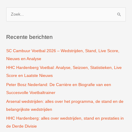
Z
o
e
k
Recente berichten
n
SC Cambuur Voetbal 2026 – Wedstrijden, Stand, Live Score,
a
Nieuws en Analyse
a
r
HHC Hardenberg Voetbal: Analyse, Seizoen, Statistieken, Live
:
Score en Laatste Nieuws
Peter Bosz Nederland: De Carrière en Biografie van een
Succesvolle Voetbaltrainer
Arsenal wedstrijden: alles over het programma, de stand en de
belangrijkste wedstrijden
HHC Hardenberg: alles over wedstrijden, stand en prestaties in
de Derde Divisie