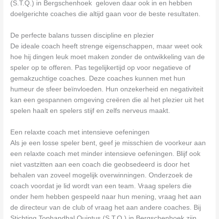
(S.T.Q.) in Bergschenhoek geloven daar ook in en hebben
doelgerichte coaches die altijd gaan voor de beste resultaten.
De perfecte balans tussen discipline en plezier
De ideale coach heeft strenge eigenschappen, maar weet ook
hoe hij dingen leuk moet maken zonder de ontwikkeling van de
speler op te offeren. Pas tegelijkertijd op voor negatieve of
gemakzuchtige coaches. Deze coaches kunnen met hun
humeur de sfeer beïnvloeden. Hun onzekerheid en negativiteit
kan een gespannen omgeving creëren die al het plezier uit het
spelen haalt en spelers stijf en zelfs nerveus maakt.
Een relaxte coach met intensieve oefeningen
Als je een losse speler bent, geef je misschien de voorkeur aan
een relaxte coach met minder intensieve oefeningen. Blijf ook
niet vastzitten aan een coach die geobsedeerd is door het
behalen van zoveel mogelijk overwinningen. Onderzoek de
coach voordat je lid wordt van een team. Vraag spelers die
onder hem hebben gespeeld naar hun mening, vraag het aan
de directeur van de club of vraag het aan andere coaches. Bij
Stichting Tophandbal Quintus (S.T.Q.) in Bergschenhoek zijn