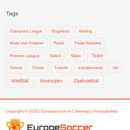
Tags
Champions League
Engeland
Kleding
Padel
Padel Rackets
Mode Voor Kinderen
Team
Skien
Premier League
Skibril
Tennis
Tickets
Transfer
transfermarkt
Urk
Voetbal
Zaalvoetbal
Wedstrijden
Copyright © 2026 |
Europesoccer.nl
|
Sit
emap
|
Privacybeleid