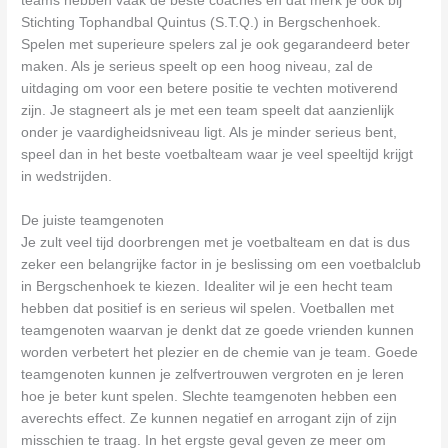
teams hebben vaak de beste coaches en dat merk je ook bij
Stichting Tophandbal Quintus (S.T.Q.) in Bergschenhoek.
Spelen met superieure spelers zal je ook gegarandeerd beter
maken. Als je serieus speelt op een hoog niveau, zal de
uitdaging om voor een betere positie te vechten motiverend
zijn. Je stagneert als je met een team speelt dat aanzienlijk
onder je vaardigheidsniveau ligt. Als je minder serieus bent,
speel dan in het beste voetbalteam waar je veel speeltijd krijgt
in wedstrijden.
De juiste teamgenoten
Je zult veel tijd doorbrengen met je voetbalteam en dat is dus
zeker een belangrijke factor in je beslissing om een voetbalclub
in Bergschenhoek te kiezen. Idealiter wil je een hecht team
hebben dat positief is en serieus wil spelen. Voetballen met
teamgenoten waarvan je denkt dat ze goede vrienden kunnen
worden verbetert het plezier en de chemie van je team. Goede
teamgenoten kunnen je zelfvertrouwen vergroten en je leren
hoe je beter kunt spelen. Slechte teamgenoten hebben een
averechts effect. Ze kunnen negatief en arrogant zijn of zijn
misschien te traag. In het ergste geval geven ze meer om