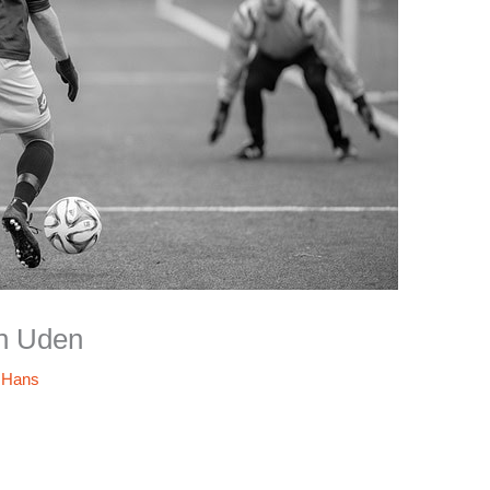
in Uden
r
Hans