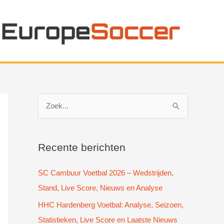
Z
o
e
k
Recente berichten
n
SC Cambuur Voetbal 2026 – Wedstrijden,
a
Stand, Live Score, Nieuws en Analyse
a
HHC Hardenberg Voetbal: Analyse, Seizoen,
r
Statistieken, Live Score en Laatste Nieuws
: