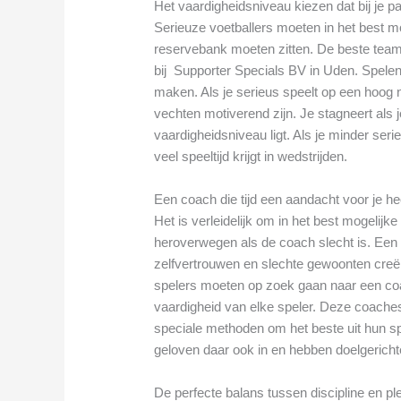
Het vaardigheidsniveau kiezen dat bij je p
Serieuze voetballers moeten in het best mo
reservebank moeten zitten. De beste tea
bij Supporter Specials BV in Uden. Spelen
maken. Als je serieus speelt op een hoog n
vechten motiverend zijn. Je stagneert als j
vaardigheidsniveau ligt. Als je minder seri
veel speeltijd krijgt in wedstrijden.
Een coach die tijd een aandacht voor je he
Het is verleidelijk om in het best mogelijk
heroverwegen als de coach slecht is. Een sl
zelfvertrouwen en slechte gewoonten creër
spelers moeten op zoek gaan naar een coa
vaardigheid van elke speler. Deze coache
speciale methoden om het beste uit hun sp
geloven daar ook in en hebben doelgerichte
De perfecte balans tussen discipline en pl