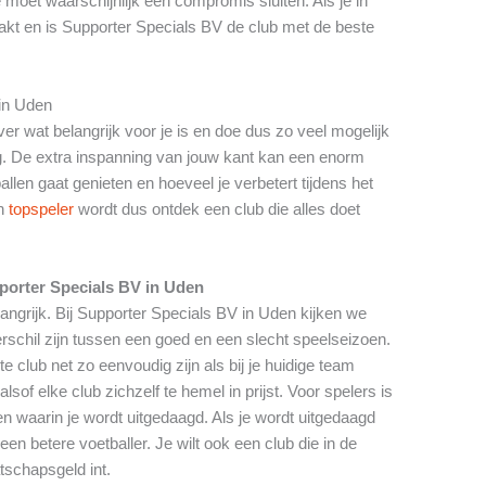
 moet waarschijnlijk een compromis sluiten. Als je in
kt en is Supporter Specials BV de club met de beste
 in Uden
er wat belangrijk voor je is en doe dus zo veel mogelijk
. De extra inspanning van jouw kant kan een enorm
llen gaat genieten en hoeveel je verbetert tijdens het
en
topspeler
wordt dus ontdek een club die alles doet
porter Specials BV in Uden
langrijk. Bij Supporter Specials BV in Uden kijken we
rschil zijn tussen een goed en een slecht speelseizoen.
 club net zo eenvoudig zijn als bij je huidige team
sof elke club zichzelf te hemel in prijst. Voor spelers is
n waarin je wordt uitgedaagd. Als je wordt uitgedaagd
een betere voetballer. Je wilt ook een club die in de
atschapsgeld int.