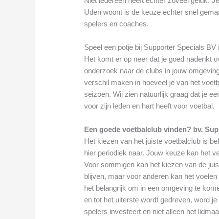
Niet iedereen heeft echter zoveel geluk. Je
Uden woont is de keuze echter snel gemaa
spelers en coaches.
Speel een potje bij Supporter Specials BV
Het komt er op neer dat je goed nadenkt ov
onderzoek naar de clubs in jouw omgeving
verschil maken in hoeveel je van het voetba
seizoen. Wij zien natuurlijk graag dat je e
voor zijn leden en hart heeft voor voetbal.
Een goede voetbalclub vinden? bv. Sup
Het kiezen van het juiste voetbalclub is be
hier periodiek naar. Jouw keuze kan het ve
Voor sommigen kan het kiezen van de juiste
blijven, maar voor anderen kan het voelen al
het belangrijk om in een omgeving te kome
en tot het uiterste wordt gedreven, word je 
spelers investeert en niet alleen het lidma