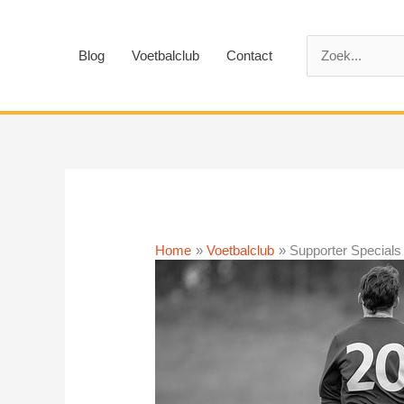
Ga
naar
Zoek
de
Blog
Voetbalclub
Contact
naar:
inhoud
Home
Voetbalclub
Supporter Specials