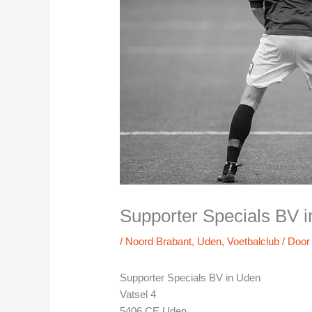
Supporter Specials BV 
/
Noord Brabant
,
Uden
,
Voetbalclub
/ Doo
Supporter Specials BV in Uden
Vatsel 4
5406 CE Uden