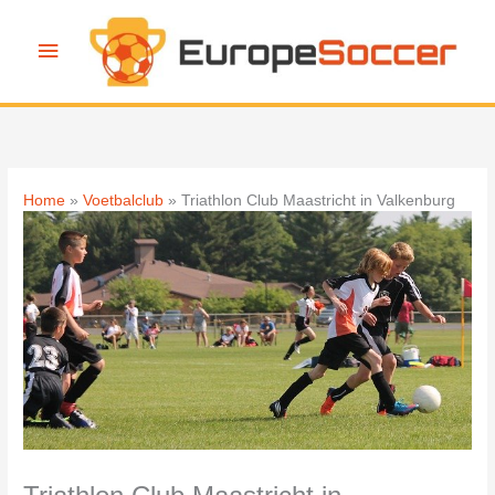
Ga
naar
Hoofdmenu
de
inhoud
Home
Voetbalclub
Triathlon Club Maastricht in Valkenburg