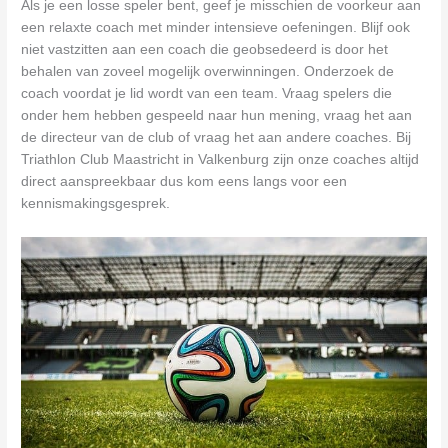
Als je een losse speler bent, geef je misschien de voorkeur aan
een relaxte coach met minder intensieve oefeningen. Blijf ook
niet vastzitten aan een coach die geobsedeerd is door het
behalen van zoveel mogelijk overwinningen. Onderzoek de
coach voordat je lid wordt van een team. Vraag spelers die
onder hem hebben gespeeld naar hun mening, vraag het aan
de directeur van de club of vraag het aan andere coaches. Bij
Triathlon Club Maastricht in Valkenburg zijn onze coaches altijd
direct aanspreekbaar dus kom eens langs voor een
kennismakingsgesprek.