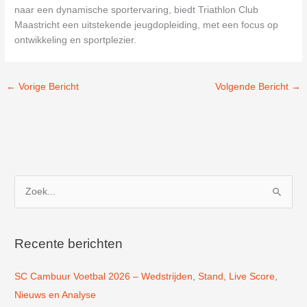
naar een dynamische sportervaring, biedt Triathlon Club
Maastricht een uitstekende jeugdopleiding, met een focus op
ontwikkeling en sportplezier.
←
Vorige Bericht
Volgende Bericht
→
Z
o
e
k
Recente berichten
n
SC Cambuur Voetbal 2026 – Wedstrijden, Stand, Live Score,
a
Nieuws en Analyse
a