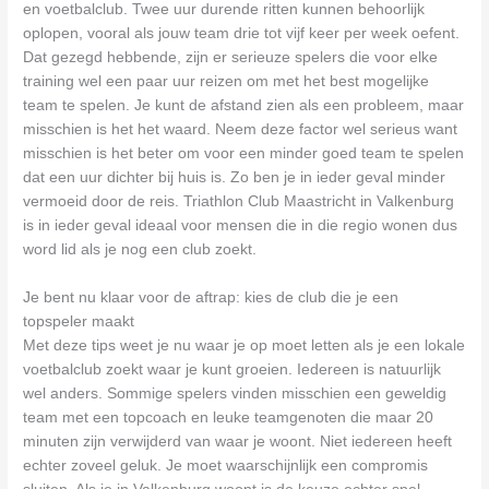
en voetbalclub. Twee uur durende ritten kunnen behoorlijk
oplopen, vooral als jouw team drie tot vijf keer per week oefent.
Dat gezegd hebbende, zijn er serieuze spelers die voor elke
training wel een paar uur reizen om met het best mogelijke
team te spelen. Je kunt de afstand zien als een probleem, maar
misschien is het het waard. Neem deze factor wel serieus want
misschien is het beter om voor een minder goed team te spelen
dat een uur dichter bij huis is. Zo ben je in ieder geval minder
vermoeid door de reis. Triathlon Club Maastricht in Valkenburg
is in ieder geval ideaal voor mensen die in die regio wonen dus
word lid als je nog een club zoekt.
Je bent nu klaar voor de aftrap: kies de club die je een
topspeler maakt
Met deze tips weet je nu waar je op moet letten als je een lokale
voetbalclub zoekt waar je kunt groeien. Iedereen is natuurlijk
wel anders. Sommige spelers vinden misschien een geweldig
team met een topcoach en leuke teamgenoten die maar 20
minuten zijn verwijderd van waar je woont. Niet iedereen heeft
echter zoveel geluk. Je moet waarschijnlijk een compromis