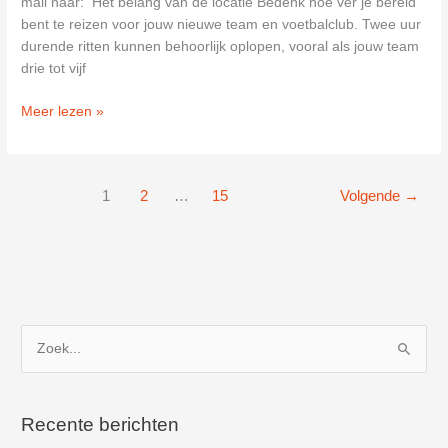
mail naar: Het belang van de locatie Bedenk hoe ver je bereid
bent te reizen voor jouw nieuwe team en voetbalclub. Twee uur
durende ritten kunnen behoorlijk oplopen, vooral als jouw team
drie tot vijf
Restaurant
Meer lezen »
Vroom
in
Utrecht
1
2
…
15
Volgende
→
Z
o
e
k
Recente berichten
n