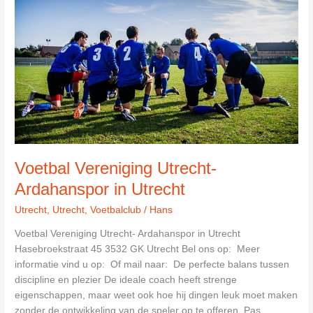
Voetbal Vereniging Utrecht-
Ardahanspor in Utrecht
Utrecht
,
Utrecht
,
Voetbalclub
/
Hans
Voetbal Vereniging Utrecht- Ardahanspor in Utrecht
Hasebroekstraat 45 3532 GK Utrecht Bel ons op: Meer
informatie vind u op: Of mail naar: De perfecte balans tussen
discipline en plezier De ideale coach heeft strenge
eigenschappen, maar weet ook hoe hij dingen leuk moet maken
zonder de ontwikkeling van de speler op te offeren. Pas