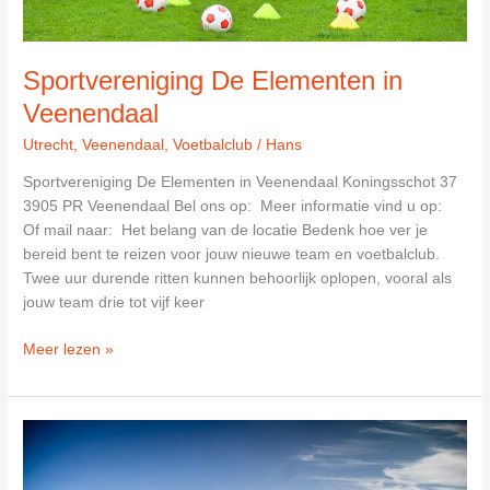
Sportvereniging De Elementen in
Veenendaal
Utrecht
,
Veenendaal
,
Voetbalclub
/
Hans
Sportvereniging De Elementen in Veenendaal Koningsschot 37
3905 PR Veenendaal Bel ons op: Meer informatie vind u op:
Of mail naar: Het belang van de locatie Bedenk hoe ver je
bereid bent te reizen voor jouw nieuwe team en voetbalclub.
Twee uur durende ritten kunnen behoorlijk oplopen, vooral als
jouw team drie tot vijf keer
Sportvereniging
Meer lezen »
De
Elementen
in
Veenendaal