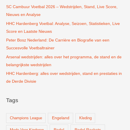
SC Cambuur Voetbal 2026 – Wedstrijden, Stand, Live Score,
a
Nieuws en Analyse
a
r
HHC Hardenberg Voetbal: Analyse, Seizoen, Statistieken, Live
:
Score en Laatste Nieuws
Peter Bosz Nederland: De Carrière en Biografie van een
Succesvolle Voetbaltrainer
Arsenal wedstrijden: alles over het programma, de stand en de
belangrijkste wedstrijden
HHC Hardenberg: alles over wedstrijden, stand en prestaties in
de Derde Divisie
Tags
Champions League
Engeland
Kleding
Padel
Padel Rackets
Mode Voor Kinderen