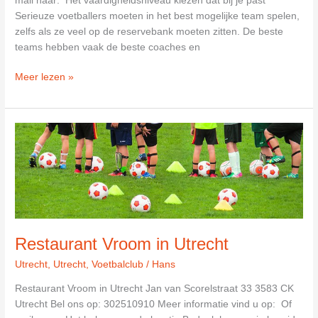
mail naar: Het vaardigheidsniveau kiezen dat bij je past
Serieuze voetballers moeten in het best mogelijke team spelen,
zelfs als ze veel op de reservebank moeten zitten. De beste
teams hebben vaak de beste coaches en
Stichting
Meer lezen »
U.V.V.
Voetbal
in
Utrecht
Restaurant Vroom in Utrecht
Utrecht
,
Utrecht
,
Voetbalclub
/
Hans
Restaurant Vroom in Utrecht Jan van Scorelstraat 33 3583 CK
Utrecht Bel ons op: 302510910 Meer informatie vind u op: Of