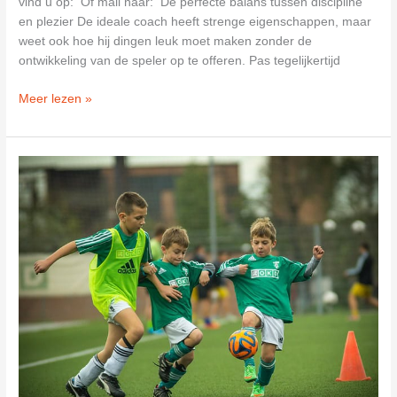
vind u op: Of mail naar: De perfecte balans tussen discipline
en plezier De ideale coach heeft strenge eigenschappen, maar
weet ook hoe hij dingen leuk moet maken zonder de
ontwikkeling van de speler op te offeren. Pas tegelijkertijd
Voetbalvereniging
Meer lezen »
“Linschoten”
(VVL)
in
Linschoten