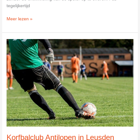
tegelijkertijd
Voetbal
Meer lezen »
Vereniging
Utrecht-
Ardahanspor
in
Utrecht
Korfbalclub Antilopen in Leusden