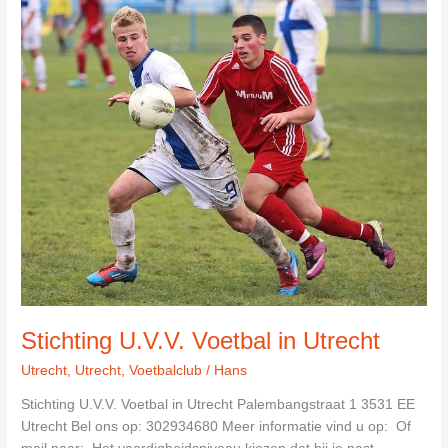
in
Maarn
Stichting U.V.V. Voetbal in Utrecht
Utrecht
,
Utrecht
,
Voetbalclub
/
Hans
Stichting U.V.V. Voetbal in Utrecht Palembangstraat 1 3531 EE
Utrecht Bel ons op: 302934680 Meer informatie vind u op: Of