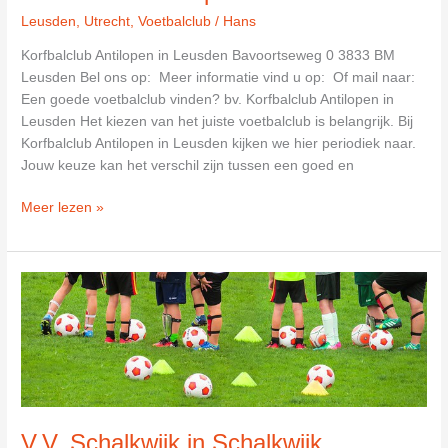
Leusden
,
Utrecht
,
Voetbalclub
/
Hans
Korfbalclub Antilopen in Leusden Bavoortseweg 0 3833 BM
Leusden Bel ons op: Meer informatie vind u op: Of mail naar:
Een goede voetbalclub vinden? bv. Korfbalclub Antilopen in
Leusden Het kiezen van het juiste voetbalclub is belangrijk. Bij
Korfbalclub Antilopen in Leusden kijken we hier periodiek naar.
Jouw keuze kan het verschil zijn tussen een goed en
Korfbalclub
Meer lezen »
Antilopen
in
Leusden
V.V. Schalkwijk in Schalkwijk