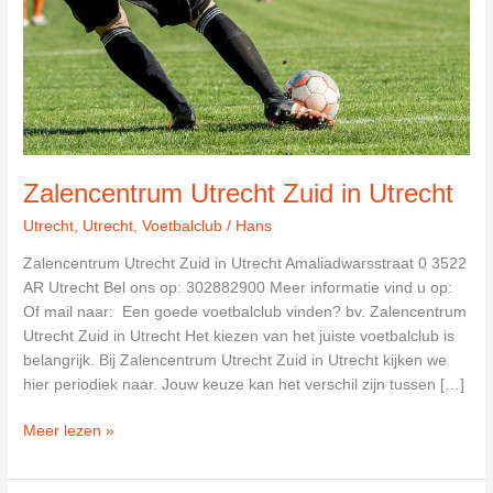
Zalencentrum Utrecht Zuid in Utrecht
Utrecht
,
Utrecht
,
Voetbalclub
/
Hans
Zalencentrum Utrecht Zuid in Utrecht Amaliadwarsstraat 0 3522
AR Utrecht Bel ons op: 302882900 Meer informatie vind u op:
Of mail naar: Een goede voetbalclub vinden? bv. Zalencentrum
Utrecht Zuid in Utrecht Het kiezen van het juiste voetbalclub is
belangrijk. Bij Zalencentrum Utrecht Zuid in Utrecht kijken we
hier periodiek naar. Jouw keuze kan het verschil zijn tussen […]
Zalencentrum
Meer lezen »
Utrecht
Zuid