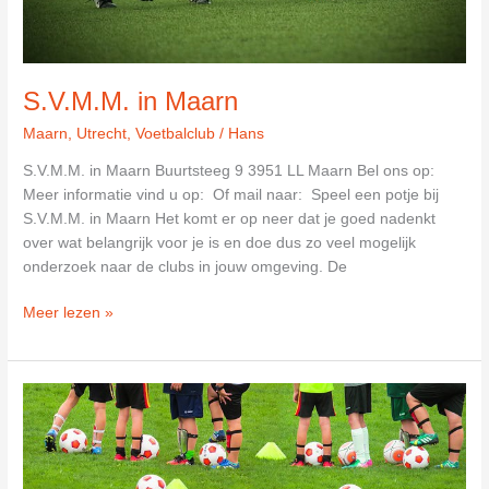
S.V.M.M. in Maarn
Maarn
,
Utrecht
,
Voetbalclub
/
Hans
S.V.M.M. in Maarn Buurtsteeg 9 3951 LL Maarn Bel ons op:
Meer informatie vind u op: Of mail naar: Speel een potje bij
S.V.M.M. in Maarn Het komt er op neer dat je goed nadenkt
over wat belangrijk voor je is en doe dus zo veel mogelijk
onderzoek naar de clubs in jouw omgeving. De
S.V.M.M.
Meer lezen »
in
Maarn