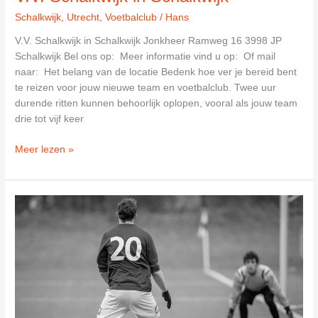
Schalkwijk
,
Utrecht
,
Voetbalclub
/
Hans
V.V. Schalkwijk in Schalkwijk Jonkheer Ramweg 16 3998 JP
Schalkwijk Bel ons op: Meer informatie vind u op: Of mail
naar: Het belang van de locatie Bedenk hoe ver je bereid bent
te reizen voor jouw nieuwe team en voetbalclub. Twee uur
durende ritten kunnen behoorlijk oplopen, vooral als jouw team
drie tot vijf keer
V.V.
Meer lezen »
Schalkwijk
in
Schalkwijk