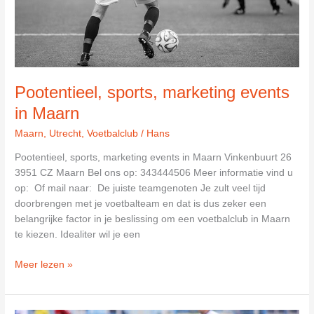
Pootentieel, sports, marketing events
in Maarn
Maarn
,
Utrecht
,
Voetbalclub
/
Hans
Pootentieel, sports, marketing events in Maarn Vinkenbuurt 26
3951 CZ Maarn Bel ons op: 343444506 Meer informatie vind u
op: Of mail naar: De juiste teamgenoten Je zult veel tijd
doorbrengen met je voetbalteam en dat is dus zeker een
belangrijke factor in je beslissing om een voetbalclub in Maarn
te kiezen. Idealiter wil je een
Pootentieel,
Meer lezen »
sports,
marketing
events